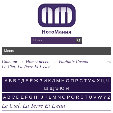
Меню
Главная
Ноты песен
Vladimir Cosma
Le Ciel, La Terre Et L'eau
А
Б
В
Г
Д
Е
Ё
Ж
З
И
К
Л
М
Н
О
П
Р
С
Т
У
Ф
Х
Ц
Ч
Ш
Щ
Э
Ю
Я
A
B
C
D
E
F
G
H
I
J
K
L
M
N
O
P
Q
R
S
T
U
V
W
Y
Z
Le Ciel, La Terre Et L'eau