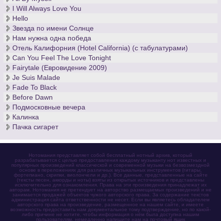
I Will Always Love You
Hello
Звезда по имени Солнце
Нам нужна одна победа
Отель Калифорния (Hotel California) (с табулатурами)
Can You Feel The Love Tonight
Fairytale (Евровидение 2009)
Je Suis Malade
Fade To Black
Before Dawn
Подмосковные вечера
Калинка
Пачка сигарет
Нотомания представляет собой бесплатный нотный архив, который
разрабатывается с целью предоставления каждому музыканту нот известных и
популярных произведений классической и современной музыки на безвозмездной
основе в переложениях для различных музыкальных инструментов (гитары,
фортепиано, скрипки, виолончели и др.). Все данные, представленные на сайте
(тексты песен, аккорды и ноты) взяты из открытых источников и представлены
исключительно для ознакомления. Права на эти произведения принадлежат их
авторам. Нотомания не претендует на авторство размещаемых произведений и не
занимается продажей объектов чужого авторского права. За содержание текстов
администрация сайта ответственности не несет. Если вы являетесь обладателем
авторского права на произведение, размещенное на нашем сайте, и имеете
возможность предоставить нам документальное тому подтверждение, но по какой-
либо причине не хотите, чтобы информация о нём была доступна нашим
пользователям, немедленно напишите нам на почтовый ящик