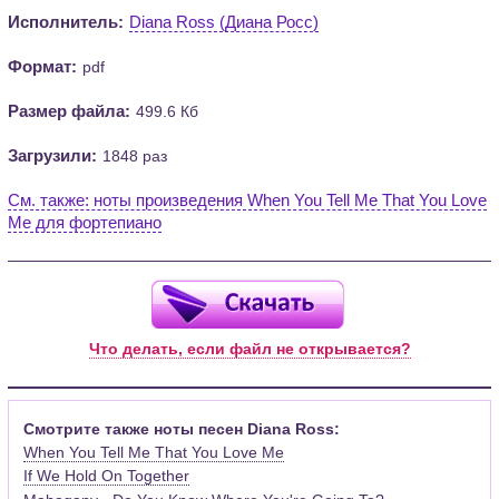
Исполнитель:
Diana Ross (Диана Росс)
Формат:
pdf
Размер файла:
499.6 Кб
Загрузили:
1848 раз
См. также: ноты произведения When You Tell Me That You Love
Me для фортепиано
Что делать, если файл не открывается?
Смотрите также ноты песен Diana Ross:
When You Tell Me That You Love Me
If We Hold On Together