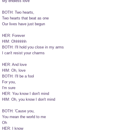
My endless love 

BOTH: Two hearts, 

Two hearts that beat as one 

Our lives have just begun 

HER: Forever 

HIM: Ohhhhhh 

BOTH: I'll hold you close in my arms 

I can't resist your charms 

HER: And love 

HIM: Oh, love 

BOTH: I'll be a fool 

For you, 

I'm sure 

HER: You know I don't mind 

HIM: Oh, you know I don't mind 

BOTH: 'Cause you, 

You mean the world to me 

Oh 

HER: I know 
