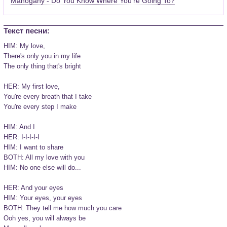
Mahogany - Do You Know Where You're Going To?
Текст песни:
HIM: My love, 

There's only you in my life 

The only thing that's bright 

HER: My first love, 

You're every breath that I take 

You're every step I make 

HIM: And I 

HER: I-I-I-I-I 

HIM: I want to share 

BOTH: All my love with you 

HIM: No one else will do... 

HER: And your eyes 

HIM: Your eyes, your eyes 

BOTH: They tell me how much you care 

Ooh yes, you will always be 
