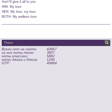
And I'll give it all to you 

HIM: My love 

HER: My love, my love 

BOTH: My endless love 

Всего нот на сайте:
60867
из них ноты песен:
3807
ноты классики:
5882
ноты джаза и блюза:
1294
GTP:
49884