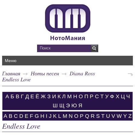
Меню
Главная
Ноты песен
Diana Ross
Endless Love
А
Б
В
Г
Д
Е
Ё
Ж
З
И
К
Л
М
Н
О
П
Р
С
Т
У
Ф
Х
Ц
Ч
Ш
Щ
Э
Ю
Я
A
B
C
D
E
F
G
H
I
J
K
L
M
N
O
P
Q
R
S
T
U
V
W
Y
Z
Endless Love