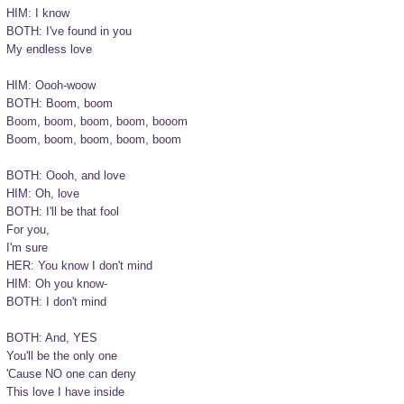
HIM: I know 

BOTH: I've found in you 

My endless love 

HIM: Oooh-woow 

BOTH: Boom, boom 

Boom, boom, boom, boom, booom 

Boom, boom, boom, boom, boom 

BOTH: Oooh, and love 

HIM: Oh, love 

BOTH: I'll be that fool 

For you, 

I'm sure 

HER: You know I don't mind 

HIM: Oh you know- 

BOTH: I don't mind 

BOTH: And, YES 

You'll be the only one 

'Cause NO one can deny 

This love I have inside 
