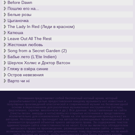
Before Dawn
Пошлю его на...
Белые розы
Цыганочка
The Lady In Red (Леди в красном)
Катюша
Leave Out All The Rest
Жестокая любовь
Song from a Secret Garden (2)
Бабье лето (L'Ete Indien)
Шерлок Холмс и Доктор Ватсон
Гляжу в озёра синие
Остров невезения
Варто чи нi
Нотомания представляет собой бесплатный нотный архив, который
разрабатывается с целью предоставления каждому музыканту нот известных и
популярных произведений классической и современной музыки на безвозмездной
основе в переложениях для различных музыкальных инструментов (гитары,
фортепиано, скрипки, виолончели и др.). Все данные, представленные на сайте
(тексты песен, аккорды и ноты) взяты из открытых источников и представлены
исключительно для ознакомления. Права на эти произведения принадлежат их
авторам. Нотомания не претендует на авторство размещаемых произведений и не
занимается продажей объектов чужого авторского права. За содержание текстов
администрация сайта ответственности не несет. Если вы являетесь обладателем
авторского права на произведение, размещенное на нашем сайте, и имеете
возможность предоставить нам документальное тому подтверждение, но по какой-
либо причине не хотите, чтобы информация о нём была доступна нашим