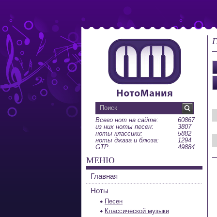
Г
Всего нот на сайте:
60867
из них ноты песен:
3807
ноты классики:
5882
ноты джаза и блюза:
1294
GTP:
49884
МЕНЮ
Главная
Ноты
Песен
Классической музыки