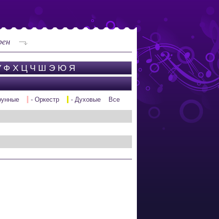
рен
У
Ф
Х
Ц
Ч
Ш
Э
Ю
Я
рунные
- Оркестр
- Духовые
Все