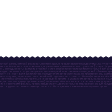
отный архив, который разрабатывается с целью предоставления каждому музыканту нот 
мездной основе в переложениях для различных музыкальных инструментов (гитары, фортеп
ен, аккорды и ноты) взяты из открытых источников и представлены исключительно для озн
ендует на авторство размещаемых произведений и не занимается продажей объектов чуж
ности не несет. Если вы являетесь обладателем авторского права на произведение, разм
ное тому подтверждение, но по какой-либо причине не хотите, чтобы информация о нём 
otomania[собака]mail.ru) письмо (в свободной форме) с указанием автора, названия, ссыл
амоучитель или другое произведение) на нашем сайте и прикрепите к письму копии докум
зии к нескольким файлам, просим предоставить документальное подтверждение для каждог
зуется удалить соответствующую запись из базы данных в максимально короткие сроки.