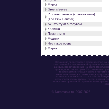
Мурка
Greensleeves
Розовая пантера (главная тема)
(The Pink Panther)
Ах, эти тучи в голубом
Калинка
Помоги мне
Медляк
Что такое осень
Мурка
Нотомания представляет собой бесплатный н
классической и современной музыки на безвоз
данные, представленные на сайте (тексты пес
принадлежат их авторам. Нотомания не прет
текстов администрация сайта ответствен
возможность предоставить нам документаль
немедленно напишите нам на почтовый ящик (n
ноты классической музыки, песен, нотный с
авторскими правами. В случае наличия претен
обя
© Notomania.ru, 2007-2026