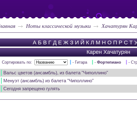
лавная
Ноты классической музыки
Хачатурян Ка
А
Б
В
Г
Д
Е
Ж
З
И
Й
К
Л
М
Н
О
П
Р
С
Т
Карен Хачатурян
Сортировать по:
- Гитара
-
Фортепиано
- Ст
Вальс цветов (ансамбль), из балета "Чиполлино"
Менуэт (ансамбль) из балета "Чиполлино"
Сегодня запрещено гулять