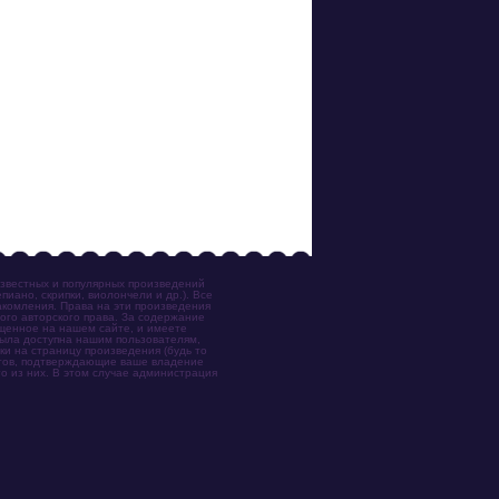
известных и популярных произведений
иано, скрипки, виолончели и др.). Все
акомления. Права на эти произведения
ого авторского права. За содержание
ещенное на нашем сайте, и имеете
была доступна нашим пользователям,
ки на страницу произведения (будь то
ентов, подтверждающие ваше владение
о из них. В этом случае администрация