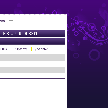
рен
У
Ф
Х
Ц
Ч
Ш
Э
Ю
Я
унные
- Оркестр
- Духовые