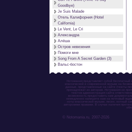
Goodbye)
Je Suis Malade
Отель Калифорния (Hotel
California)
Le Vent, Le Cri
Александра
Алёша
Остров невезения
Помоги мне
Song From A Secret Garden (3)
Вальс-бостон
Нотомания представляет собой бесплатный н
классической и современной музыки на безвоз
данные, представленные на сайте (тексты пес
принадлежат их авторам. Нотомания не прет
текстов администрация сайта ответствен
возможность предоставить нам документаль
немедленно напишите нам на почтовый ящик (n
ноты классической музыки, песен, нотный с
авторскими правами. В случае наличия претен
обя
© Notomania.ru, 2007-2026