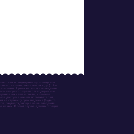
известных и популярных произведений
иано, скрипки, виолончели и др.). Все
акомления. Права на эти произведения
ого авторского права. За содержание
ещенное на нашем сайте, и имеете
была доступна нашим пользователям,
ки на страницу произведения (будь то
ентов, подтверждающие ваше владение
о из них. В этом случае администрация