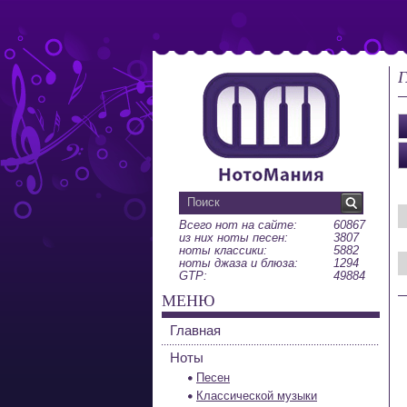
Г
Всего нот на сайте:
60867
из них ноты песен:
3807
ноты классики:
5882
ноты джаза и блюза:
1294
GTP:
49884
МЕНЮ
Главная
Ноты
Песен
Классической музыки