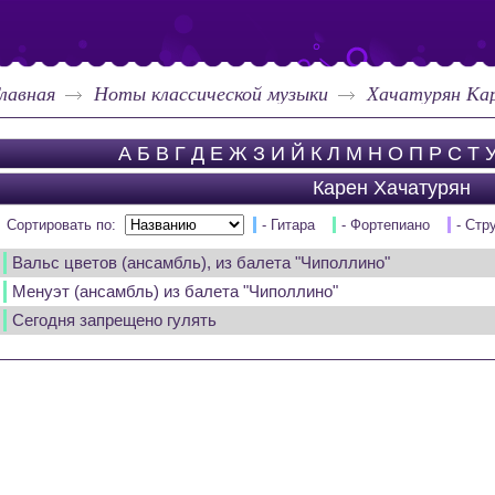
лавная
Ноты классической музыки
Хачатурян Ка
А
Б
В
Г
Д
Е
Ж
З
И
Й
К
Л
М
Н
О
П
Р
С
Т
Карен Хачатурян
Сортировать по:
- Гитара
- Фортепиано
- Стр
Вальс цветов (ансамбль), из балета "Чиполлино"
Менуэт (ансамбль) из балета "Чиполлино"
Сегодня запрещено гулять