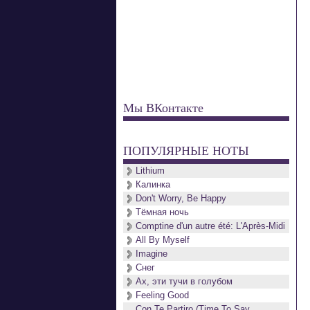
Мы ВКонтакте
ПОПУЛЯРНЫЕ НОТЫ
Lithium
Калинка
Don't Worry, Be Happy
Тёмная ночь
Comptine d'un autre été: L'Après-Midi
All By Myself
Imagine
Снег
Ах, эти тучи в голубом
Feeling Good
Con Te Partiro (Time To Say