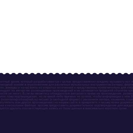
отный архив, который разрабатывается с целью предоставления каждому музыканту нот 
мездной основе в переложениях для различных музыкальных инструментов (гитары, фортеп
ен, аккорды и ноты) взяты из открытых источников и представлены исключительно для озн
ендует на авторство размещаемых произведений и не занимается продажей объектов чуж
ности не несет. Если вы являетесь обладателем авторского права на произведение, разм
ное тому подтверждение, но по какой-либо причине не хотите, чтобы информация о нём 
otomania[собака]mail.ru) письмо (в свободной форме) с указанием автора, названия, ссыл
амоучитель или другое произведение) на нашем сайте и прикрепите к письму копии докум
зии к нескольким файлам, просим предоставить документальное подтверждение для каждог
зуется удалить соответствующую запись из базы данных в максимально короткие сроки.