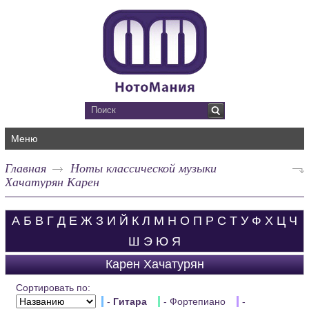
Меню
Главная
Ноты классической музыки
Хачатурян Карен
А
Б
В
Г
Д
Е
Ж
З
И
Й
К
Л
М
Н
О
П
Р
С
Т
У
Ф
Х
Ц
Ч
Ш
Э
Ю
Я
Карен Хачатурян
Сортировать по:
-
Гитара
- Фортепиано
-