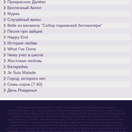
Прекрасное Далёко
Беспечный Ангел
Мурка
Случайный вальс
Belle из мюзикла ''Собор парижской богоматери''
Песня про зайцев
Happy End
История любви
What I've Done
Чему учат в школе
Жестокая любовь
Батарейка
Je Suis Malade
Город, которого нет
Семь-сорок (7:40)
День Рожденья
Нотомания представляет собой бесплатный нотный архив, который
разрабатывается с целью предоставления каждому музыканту нот известных и
популярных произведений классической и современной музыки на безвозмездной
основе в переложениях для различных музыкальных инструментов (гитары,
фортепиано, скрипки, виолончели и др.). Все данные, представленные на сайте
(тексты песен, аккорды и ноты) взяты из открытых источников и представлены
исключительно для ознакомления. Права на эти произведения принадлежат их
авторам. Нотомания не претендует на авторство размещаемых произведений и не
занимается продажей объектов чужого авторского права. За содержание текстов