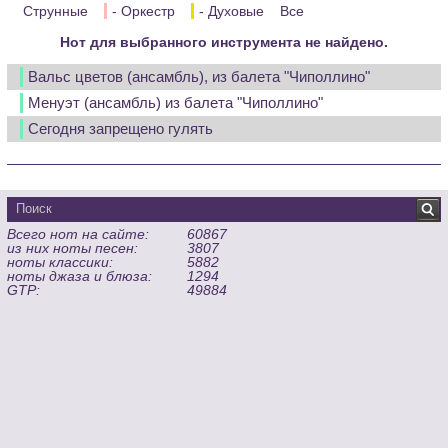
Струнные
- Оркестр
- Духовые
Все
Нот для выбранного инструмента не найдено.
Вальс цветов (ансамбль), из балета "Чиполлино"
Менуэт (ансамбль) из балета "Чиполлино"
Сегодня запрещено гулять
Всего нот на сайте:
60867
из них ноты песен:
3807
ноты классики:
5882
ноты джаза и блюза:
1294
GTP:
49884