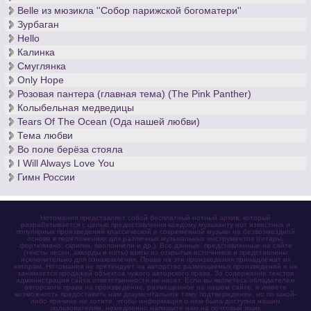
Belle из мюзикла ''Собор парижской богоматери''
Зурбаган
Hello
Калинка
Смуглянка
Only Hope
Розовая пантера (главная тема) (The Pink Panther)
Колыбельная медведицы
Tears Of The Ocean (Ода нашей любви)
Тема любви
Во поле берёза стояла
I Will Always Love You
Гимн России
Нотомания представляет собой бесплатный нотный архив, который
разрабатывается с целью предоставления каждому музыканту нот известных и
популярных произведений классической и современной музыки на безвозмездной
основе в переложениях для различных музыкальных инструментов (гитары,
фортепиано, скрипки, виолончели и др.). Все данные, представленные на сайте
(тексты песен, аккорды и ноты) взяты из открытых источников и представлены
исключительно для ознакомления. Права на эти произведения принадлежат их
авторам. Нотомания не претендует на авторство размещаемых произведений и не
занимается продажей объектов чужого авторского права. За содержание текстов
администрация сайта ответственности не несет. Если вы являетесь обладателем
авторского права на произведение, размещенное на нашем сайте, и имеете
возможность предоставить нам документальное тому подтверждение, но по какой-
либо причине не хотите, чтобы информация о нём была доступна нашим
пользователям, немедленно напишите нам на почтовый ящик