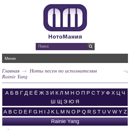
Меню
Главная
Ноты песен по исполнителям
Rainie Yang
А
Б
В
Г
Д
Е
Ё
Ж
З
И
К
Л
М
Н
О
П
Р
С
Т
У
Ф
Х
Ц
Ч
Ш
Щ
Э
Ю
Я
A
B
C
D
E
F
G
H
I
J
K
L
M
N
O
P
Q
R
S
T
U
V
W
Y
Z
Rainie Yang