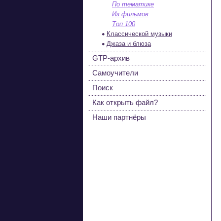
По тематике
Из фильмов
Топ 100
Классической музыки
Джаза и блюза
GTP-архив
Самоучители
Поиск
Как открыть файл?
Наши партнёры