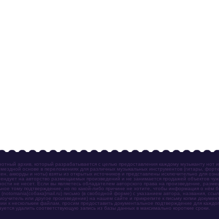
отный архив, который разрабатывается с целью предоставления каждому музыканту нот 
мездной основе в переложениях для различных музыкальных инструментов (гитары, фортеп
ен, аккорды и ноты) взяты из открытых источников и представлены исключительно для озн
ендует на авторство размещаемых произведений и не занимается продажей объектов чуж
ности не несет. Если вы являетесь обладателем авторского права на произведение, разм
ное тому подтверждение, но по какой-либо причине не хотите, чтобы информация о нём 
otomania[собака]mail.ru) письмо (в свободной форме) с указанием автора, названия, ссыл
амоучитель или другое произведение) на нашем сайте и прикрепите к письму копии докум
зии к нескольким файлам, просим предоставить документальное подтверждение для каждог
зуется удалить соответствующую запись из базы данных в максимально короткие сроки.