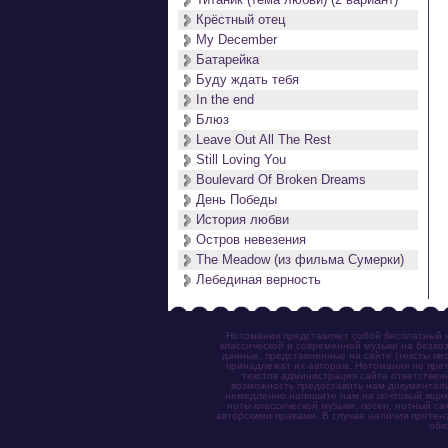
Крёстный отец
My December
Батарейка
Буду ждать тебя
In the end
Блюз
Leave Out All The Rest
Still Loving You
Boulevard Of Broken Dreams
День Победы
История любви
Остров невезения
The Meadow (из фильма Сумерки)
Лебединая верность
Нотомания представляет собой бесплатный н
классической и современной музыки на безвоз
данные, представленные на сайте (тексты пес
принадлежат их авторам. Нотомания не прет
текстов администрация сайта ответствен
возможность предоставить нам документаль
немедленно напишите нам на почтовый ящик (n
ноты классической музыки, песен, нотный с
авторскими правами. В случае наличия претен
обя