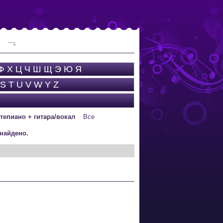
Ф
Х
Ц
Ч
Ш
Щ
Э
Ю
Я
S
T
U
V
W
Y
Z
тепиано + гитара/вокал
Все
найдено.