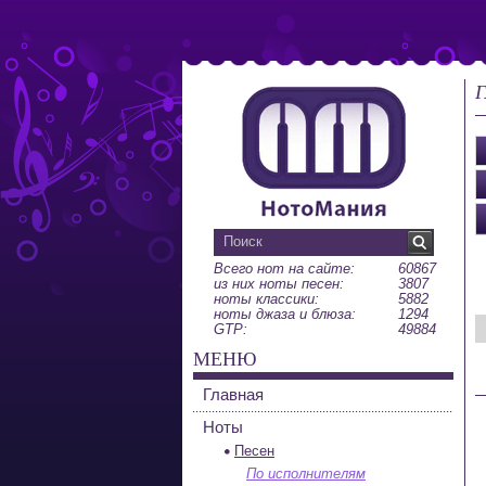
Г
Всего нот на сайте:
60867
из них ноты песен:
3807
ноты классики:
5882
ноты джаза и блюза:
1294
GTP:
49884
МЕНЮ
Главная
Ноты
Песен
По исполнителям