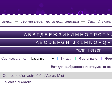
лавная
Ноты песен по исполнителям
Yann Tiersen
А
Б
В
Г
Д
Е
Ё
Ж
З
И
К
Л
М
Н
О
П
Р
С
Т
У
A
B
C
D
E
F
G
H
I
J
K
L
M
N
O
P
Q
R
Yann Tiersen
Сортировать по:
- Гитара
- Фортепиано
-
Фор
Нот для выбранного инструмента не 
Comptine d'un autre été: L'Après-Midi
La Valse d Amelie