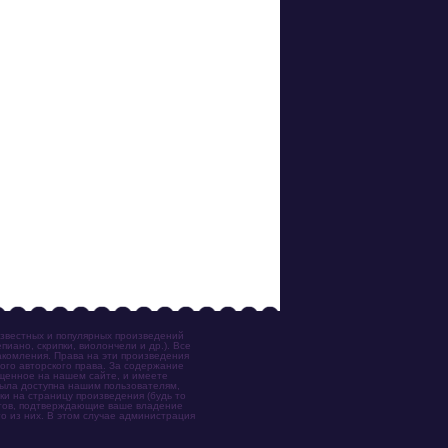
известных и популярных произведений
иано, скрипки, виолончели и др.). Все
акомления. Права на эти произведения
ого авторского права. За содержание
ещенное на нашем сайте, и имеете
была доступна нашим пользователям,
ки на страницу произведения (будь то
ентов, подтверждающие ваше владение
о из них. В этом случае администрация