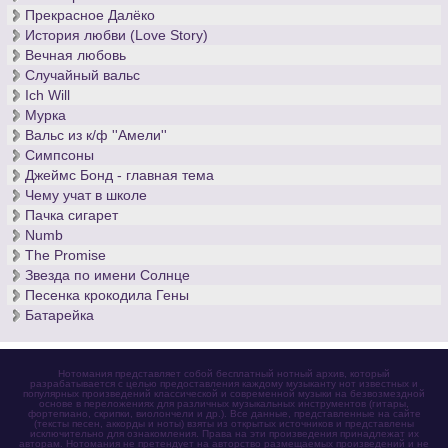
Прекрасное Далёко
История любви (Love Story)
Вечная любовь
Случайный вальс
Ich Will
Мурка
Вальс из к/ф ''Амели''
Симпсоны
Джеймс Бонд - главная тема
Чему учат в школе
Пачка сигарет
Numb
The Promise
Звезда по имени Солнце
Песенка крокодила Гены
Батарейка
Нотомания представляет собой бесплатный нотный архив, который
разрабатывается с целью предоставления каждому музыканту нот известных и
популярных произведений классической и современной музыки на безвозмездной
основе в переложениях для различных музыкальных инструментов (гитары,
фортепиано, скрипки, виолончели и др.). Все данные, представленные на сайте
(тексты песен, аккорды и ноты) взяты из открытых источников и представлены
исключительно для ознакомления. Права на эти произведения принадлежат их
авторам. Нотомания не претендует на авторство размещаемых произведений и не