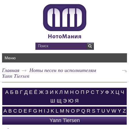
Меню
Главная
Ноты песен по исполнителям
Yann Tiersen
А
Б
В
Г
Д
Е
Ё
Ж
З
И
К
Л
М
Н
О
П
Р
С
Т
У
Ф
Х
Ц
Ч
Ш
Щ
Э
Ю
Я
A
B
C
D
E
F
G
H
I
J
K
L
M
N
O
P
Q
R
S
T
U
V
W
Y
Z
Yann Tiersen