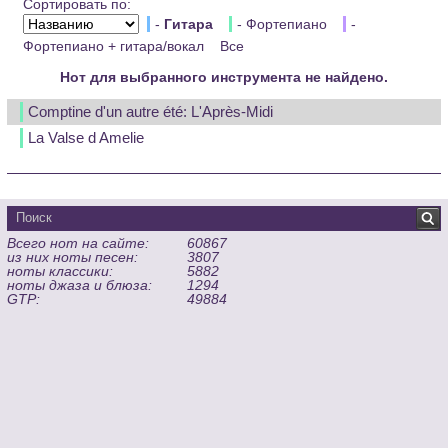
Сортировать по:
-
Гитара
- Фортепиано
-
Фортепиано + гитара/вокал
Все
Нот для выбранного инструмента не найдено.
Comptine d'un autre été: L'Après-Midi
La Valse d Amelie
Всего нот на сайте:
60867
из них ноты песен:
3807
ноты классики:
5882
ноты джаза и блюза:
1294
GTP:
49884