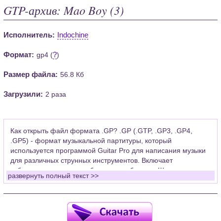
GTP-архив: Mao Boy (3)
Исполнитель:
Indochine
Формат:
?
gp4 (
)
Размер файла:
56.8 Кб
Загрузили:
2 раза
Как открыть файл формата .GP? .GP (.GTP, .GP3, .GP4,
.GP5) - формат музыкальной партитуры, который
используется программой Guitar Pro для написания музыки
для различных струнных инструментов. Включает
табулатуры для гитары, бас-гитары, банджо. Широко
развернуть полный текст >>
применяется для создания партитур, которые затем
возможно проиграть с помощью данных MIDI или
напечатать на принтере.
Для открытия нот этого формата Вам необходимо
установить у себя на рабочем компьютере программу Guitar