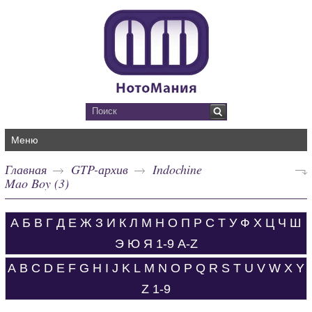
Меню
Главная
GTP-архив
Indochine
Mao Boy (3)
А
Б
В
Г
Д
Е
Ж
З
И
К
Л
М
Н
О
П
Р
С
Т
У
Ф
Х
Ц
Ч
Ш
Э
Ю
Я
1-9
A-Z
A
B
C
D
E
F
G
H
I
J
K
L
M
N
O
P
Q
R
S
T
U
V
W
X
Y
Z
1-9