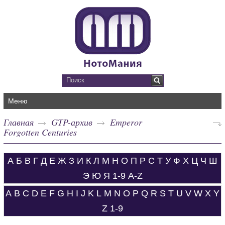
Меню
Главная
GTP-архив
Emperor
Forgotten Centuries
А
Б
В
Г
Д
Е
Ж
З
И
К
Л
М
Н
О
П
Р
С
Т
У
Ф
Х
Ц
Ч
Ш
Э
Ю
Я
1-9
A-Z
A
B
C
D
E
F
G
H
I
J
K
L
M
N
O
P
Q
R
S
T
U
V
W
X
Y
Z
1-9