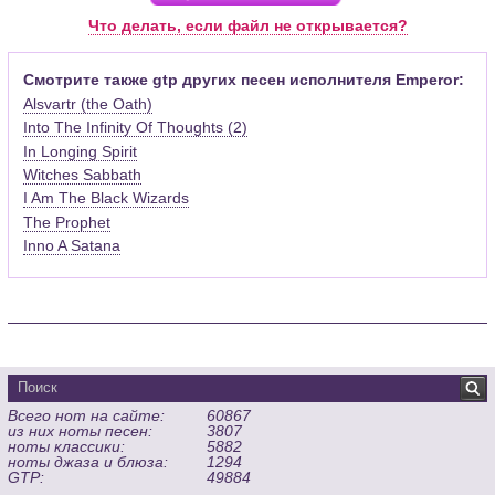
Pro (желательно, последней версии). Скачать её можно с
Что делать, если файл не открывается?
официального сайта программы (
Скачать
) или найти
бесплатную версию на руском языке (
Найти
).
Смотрите также gtp других песен исполнителя Emperor:
Alsvartr (the Oath)
Функционал программы:
Into The Infinity Of Thoughts (2)
Запись музыкальных произведений для гитары, бас-гитары,
In Longing Spirit
банджо и множества других инструментов и ансамблей в
виде табулатур или нотной графики (при создании
Witches Sabbath
табулатуры отображается соответствующая ей строчка с
I Am The Black Wizards
нотами и наоборот);
The Prophet
Создание произведений для духовых, струнных, клавишных
Inno A Satana
и других музыкальных инструментов;
Создание партий для барабанов и перкуссии;
Интеграция текста песен в ноты и привязка его к нотам
дорожек с партией вокала;
Встроенный определитель и визуализатор аккордов для
гитары;
Экспортирование музыкальных партитур в MIDI, ASCII,
Всего нот на сайте:
60867
MusicXML, WAV, PNG, PDF, GP5 (в Guitar Pro 6), подготовка к
из них ноты песен:
3807
печати;
ноты классики:
5882
Импортирование из MIDI, ASCII,MusicXML, Power Tab (.ptb),
ноты джаза и блюза:
1294
GTP:
49884
TablEdit (.tef)