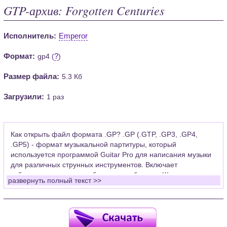
GTP-архив: Forgotten Centuries
Исполнитель:
Emperor
Формат:
?
gp4 (
)
Размер файла:
5.3 Кб
Загрузили:
1 раз
Как открыть файл формата .GP? .GP (.GTP, .GP3, .GP4,
.GP5) - формат музыкальной партитуры, который
используется программой Guitar Pro для написания музыки
для различных струнных инструментов. Включает
табулатуры для гитары, бас-гитары, банджо. Широко
развернуть полный текст >>
применяется для создания партитур, которые затем
возможно проиграть с помощью данных MIDI или
напечатать на принтере.
Для открытия нот этого формата Вам необходимо
установить у себя на рабочем компьютере программу Guitar