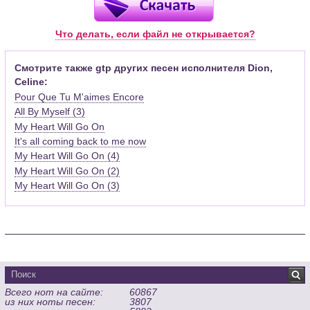
Для открытия нот этого формата Вам необходимо
установить у себя на рабочем компьютере программу Guitar
Pro (желательно, последней версии). Скачать её можно с
Что делать, если файл не открывается?
официального сайта программы (
Скачать
) или найти
бесплатную версию на руском языке (
Найти
).
Смотрите также gtp других песен исполнителя Dion,
Celine:
Функционал программы:
Pour Que Tu M'aimes Encore
Запись музыкальных произведений для гитары, бас-гитары,
All By Myself (3)
банджо и множества других инструментов и ансамблей в
My Heart Will Go On
виде табулатур или нотной графики (при создании
табулатуры отображается соответствующая ей строчка с
It's all coming back to me now
нотами и наоборот);
My Heart Will Go On (4)
Создание произведений для духовых, струнных, клавишных
My Heart Will Go On (2)
и других музыкальных инструментов;
My Heart Will Go On (3)
Создание партий для барабанов и перкуссии;
Интеграция текста песен в ноты и привязка его к нотам
дорожек с партией вокала;
Встроенный определитель и визуализатор аккордов для
гитары;
Экспортирование музыкальных партитур в MIDI, ASCII,
MusicXML, WAV, PNG, PDF, GP5 (в Guitar Pro 6), подготовка к
Всего нот на сайте:
60867
печати;
из них ноты песен:
3807
Импортирование из MIDI, ASCII,MusicXML, Power Tab (.ptb),