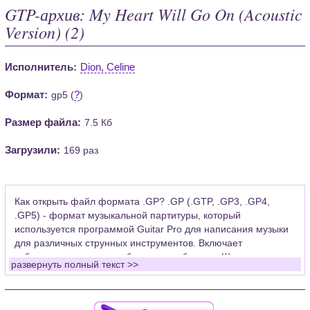
GTP-архив: My Heart Will Go On (Acoustic
Version) (2)
Исполнитель:
Dion, Celine
Формат:
?
gp5 (
)
Размер файла:
7.5 Кб
Загрузили:
169 раз
Как открыть файл формата .GP? .GP (.GTP, .GP3, .GP4,
.GP5) - формат музыкальной партитуры, который
используется программой Guitar Pro для написания музыки
для различных струнных инструментов. Включает
табулатуры для гитары, бас-гитары, банджо. Широко
развернуть полный текст >>
применяется для создания партитур, которые затем
возможно проиграть с помощью данных MIDI или
напечатать на принтере.