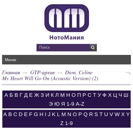
Меню
Главная
GTP-архив
Dion, Celine
My Heart Will Go On (Acoustic Version) (2)
А
Б
В
Г
Д
Е
Ж
З
И
К
Л
М
Н
О
П
Р
С
Т
У
Ф
Х
Ц
Ч
Ш
Э
Ю
Я
1-9
A-Z
A
B
C
D
E
F
G
H
I
J
K
L
M
N
O
P
Q
R
S
T
U
V
W
X
Y
Z
1-9