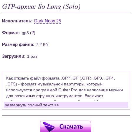
GTP-архив: So Long (Solo)
Исполнитель:
Dark Noon 25
Формат:
?
gp3 (
)
Размер файла:
7.2 Кб
Загрузили:
1 раз
Как открыть файл формата .GP? .GP (.GTP, .GP3, .GP4,
.GP5) - формат музыкальной партитуры, который
используется программой Guitar Pro для написания музыки
для различных струнных инструментов. Включает
табулатуры для гитары, бас-гитары, банджо. Широко
развернуть полный текст >>
применяется для создания партитур, которые затем
возможно проиграть с помощью данных MIDI или
напечатать на принтере.
Для открытия нот этого формата Вам необходимо
установить у себя на рабочем компьютере программу Guitar