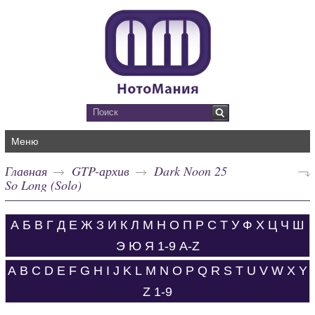
Меню
Главная
GTP-архив
Dark Noon 25
So Long (Solo)
А
Б
В
Г
Д
Е
Ж
З
И
К
Л
М
Н
О
П
Р
С
Т
У
Ф
Х
Ц
Ч
Ш
Э
Ю
Я
1-9
A-Z
A
B
C
D
E
F
G
H
I
J
K
L
M
N
O
P
Q
R
S
T
U
V
W
X
Y
Z
1-9