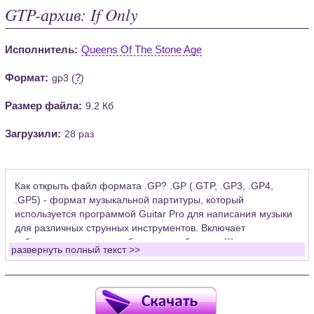
GTP-архив: If Only
Исполнитель:
Queens Of The Stone Age
Формат:
?
gp3 (
)
Размер файла:
9.2 Кб
Загрузили:
28 раз
Как открыть файл формата .GP? .GP (.GTP, .GP3, .GP4,
.GP5) - формат музыкальной партитуры, который
используется программой Guitar Pro для написания музыки
для различных струнных инструментов. Включает
табулатуры для гитары, бас-гитары, банджо. Широко
развернуть полный текст >>
применяется для создания партитур, которые затем
возможно проиграть с помощью данных MIDI или
напечатать на принтере.
Для открытия нот этого формата Вам необходимо
установить у себя на рабочем компьютере программу Guitar