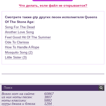
Pro (желательно, последней версии). Скачать её можно с
Что делать, если файл не открывается?
официального сайта программы (
Скачать
) или найти
бесплатную версию на руском языке (
Найти
).
Смотрите также gtp других песен исполнителя Queens
Of The Stone Age:
Функционал программы:
Song For The Dead
Запись музыкальных произведений для гитары, бас-гитары,
Another Love Song
банджо и множества других инструментов и ансамблей в
Feel Good Hit Of The Summer
виде табулатур или нотной графики (при создании
табулатуры отображается соответствующая ей строчка с
Ode To Clarissa
нотами и наоборот);
How To Handle A Rope
Создание произведений для духовых, струнных, клавишных
Mosquito Song (2)
и других музыкальных инструментов;
Little Sister (3)
Создание партий для барабанов и перкуссии;
Интеграция текста песен в ноты и привязка его к нотам
дорожек с партией вокала;
Встроенный определитель и визуализатор аккордов для
гитары;
Экспортирование музыкальных партитур в MIDI, ASCII,
MusicXML, WAV, PNG, PDF, GP5 (в Guitar Pro 6), подготовка к
Всего нот на сайте:
60867
печати;
из них ноты песен:
3807
Импортирование из MIDI, ASCII,MusicXML, Power Tab (.ptb),
ноты классики:
5882
TablEdit (.tef)
ноты джаза и блюза:
1294