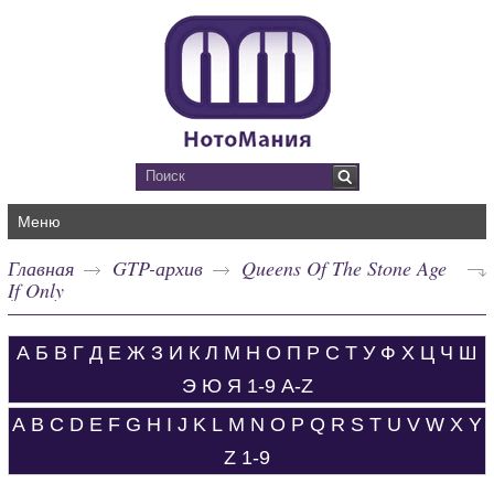
Меню
Главная
GTP-архив
Queens Of The Stone Age
If Only
А
Б
В
Г
Д
Е
Ж
З
И
К
Л
М
Н
О
П
Р
С
Т
У
Ф
Х
Ц
Ч
Ш
Э
Ю
Я
1-9
A-Z
A
B
C
D
E
F
G
H
I
J
K
L
M
N
O
P
Q
R
S
T
U
V
W
X
Y
Z
1-9