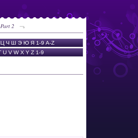
Part 2
Ц
Ч
Ш
Э
Ю
Я
1-9
A-Z
T
U
V
W
X
Y
Z
1-9