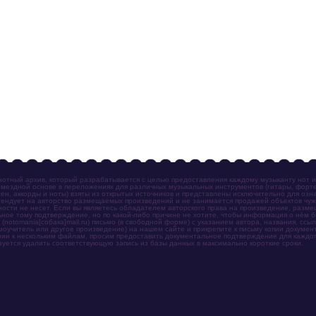
отный архив, который разрабатывается с целью предоставления каждому музыканту нот 
мездной основе в переложениях для различных музыкальных инструментов (гитары, фортеп
ен, аккорды и ноты) взяты из открытых источников и представлены исключительно для озн
ендует на авторство размещаемых произведений и не занимается продажей объектов чуж
ности не несет. Если вы являетесь обладателем авторского права на произведение, разм
ное тому подтверждение, но по какой-либо причине не хотите, чтобы информация о нём 
otomania[собака]mail.ru) письмо (в свободной форме) с указанием автора, названия, ссыл
амоучитель или другое произведение) на нашем сайте и прикрепите к письму копии докум
зии к нескольким файлам, просим предоставить документальное подтверждение для каждог
зуется удалить соответствующую запись из базы данных в максимально короткие сроки.