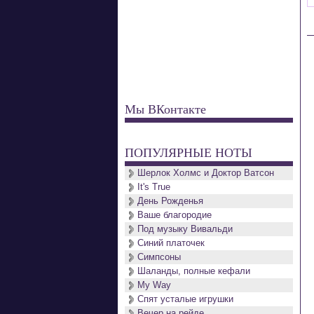
Мы ВКонтакте
ПОПУЛЯРНЫЕ НОТЫ
Шерлок Холмс и Доктор Ватсон
It's True
День Рожденья
Ваше благородие
Под музыку Вивальди
Синий платочек
Симпсоны
Шаланды, полные кефали
My Way
Спят усталые игрушки
Вечер на рейде