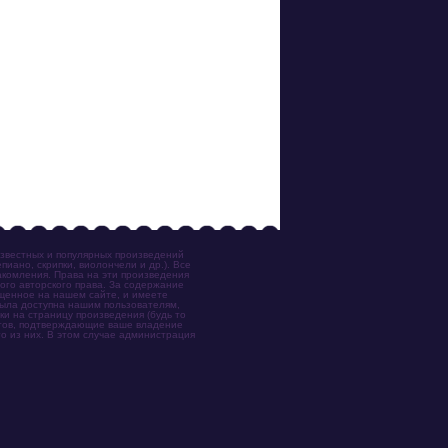
известных и популярных произведений
иано, скрипки, виолончели и др.). Все
акомления. Права на эти произведения
ого авторского права. За содержание
ещенное на нашем сайте, и имеете
была доступна нашим пользователям,
ки на страницу произведения (будь то
ентов, подтверждающие ваше владение
о из них. В этом случае администрация