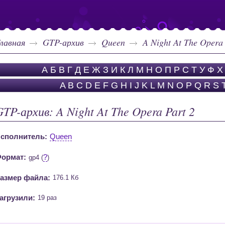
лавная
GTP-архив
Queen
A Night At The Opera 
А
Б
В
Г
Д
Е
Ж
З
И
К
Л
М
Н
О
П
Р
С
Т
У
Ф
Х
A
B
C
D
E
F
G
H
I
J
K
L
M
N
O
P
Q
R
S
GTP-архив: A Night At The Opera Part 2
сполнитель:
Queen
ормат:
?
gp4 (
)
азмер файла:
176.1 Кб
агрузили:
19 раз