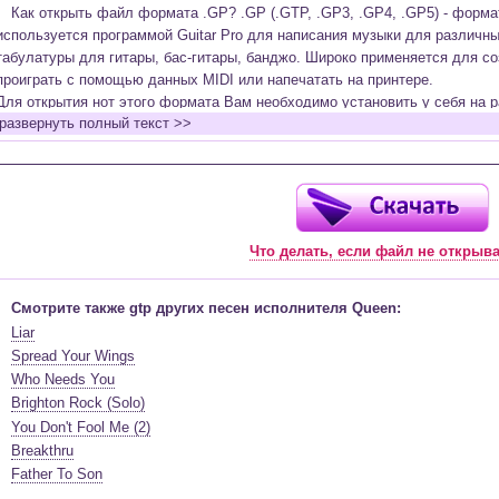
Как открыть файл формата .GP? .GP (.GTP, .GP3, .GP4, .GP5) - форм
используется программой Guitar Pro для написания музыки для различн
табулатуры для гитары, бас-гитары, банджо. Широко применяется для со
проиграть с помощью данных MIDI или напечатать на принтере.
Для открытия нот этого формата Вам необходимо установить у себя на р
развернуть полный текст >>
(желательно, последней версии). Скачать её можно с официального сайт
бесплатную версию на руском языке (
Найти
).
Функционал программы:
Запись музыкальных произведений для гитары, бас-гитары, банджо и мн
в виде табулатур или нотной графики (при создании табулатуры отображ
Что делать, если файл не открыв
нотами и наоборот);
Создание произведений для духовых, струнных, клавишных и других му
Создание партий для барабанов и перкуссии;
Смотрите также gtp других песен исполнителя Queen:
Интеграция текста песен в ноты и привязка его к нотам дорожек с партие
Liar
Встроенный определитель и визуализатор аккордов для гитары;
Spread Your Wings
Экспортирование музыкальных партитур в MIDI, ASCII, MusicXML, WAV, PN
Who Needs You
к печати;
Brighton Rock (Solo)
Импортирование из MIDI, ASCII,MusicXML, Power Tab (.ptb), TablEdit (.tef)
You Don't Fool Me (2)
Виртуальный гитарный гриф, клавиатура фортепиано и панель ударных 
Breakthru
ноты, проигрываемые в текущий момент. Удобное создание и редактиров
Father To Son
инструмента с их помощью;