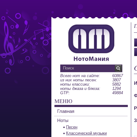
Г
Всего нот на сайте:
60867
из них ноты песен:
3807
И
ноты классики:
5882
ноты джаза и блюза:
1294
GTP:
49884
Ф
МЕНЮ
Р
Главная
Ноты
З
Песен
Классической музыки