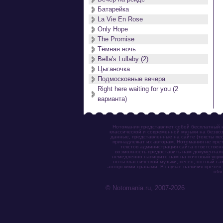
Батарейка
La Vie En Rose
Only Hope
The Promise
Тёмная ночь
Bella's Lullaby (2)
Цыганочка
Подмосковные вечера
Right here waiting for you (2
варианта)
Нотомания представляет собой бесплатный н
классической и современной музыки на безвоз
данные, представленные на сайте (тексты пес
принадлежат их авторам. Нотомания не прет
текстов администрация сайта ответствен
возможность предоставить нам документаль
немедленно напишите нам на почтовый ящик (n
ноты классической музыки, песен, нотный с
авторскими правами. В случае наличия претен
обя
© Notomania.ru, 2007-2026