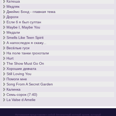
Катюша
Медляк
Джеймс Бонд - главная тема
Дороги
Если б я был султан
Maybe I, Maybe You
Медали
Smells Like Teen Spirit
А напоследок я скажу...
Весёлые гуси
На поле танки грохотали
Hurt
The Show Must Go On
Хорошие девчата
Still Loving You
Помоги мне
Song From A Secret Garden
Калинка
Семь-сорок (7:40)
La Valse d Amelie
Нотомания представляет собой бесплатный нотный архив, который