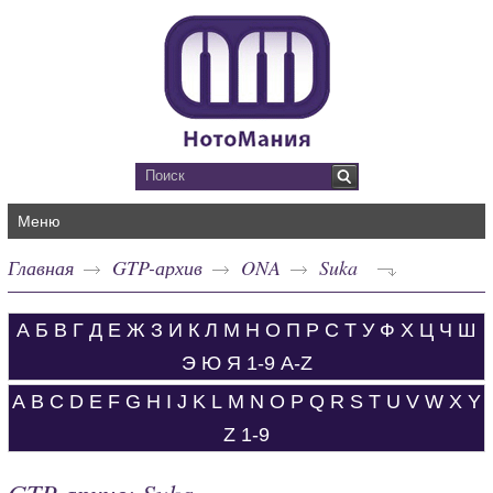
Меню
Главная
GTP-архив
ONA
Suka
А
Б
В
Г
Д
Е
Ж
З
И
К
Л
М
Н
О
П
Р
С
Т
У
Ф
Х
Ц
Ч
Ш
Э
Ю
Я
1-9
A-Z
A
B
C
D
E
F
G
H
I
J
K
L
M
N
O
P
Q
R
S
T
U
V
W
X
Y
Z
1-9
GTP-архив: Suka