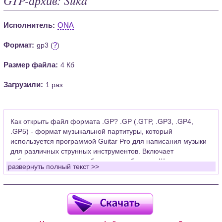
Исполнитель:
ONA
Формат:
?
gp3 (
)
Размер файла:
4 Кб
Загрузили:
1 раз
Как открыть файл формата .GP? .GP (.GTP, .GP3, .GP4,
.GP5) - формат музыкальной партитуры, который
используется программой Guitar Pro для написания музыки
для различных струнных инструментов. Включает
табулатуры для гитары, бас-гитары, банджо. Широко
развернуть полный текст >>
применяется для создания партитур, которые затем
возможно проиграть с помощью данных MIDI или
напечатать на принтере.
Для открытия нот этого формата Вам необходимо
установить у себя на рабочем компьютере программу Guitar
Pro (желательно, последней версии). Скачать её можно с