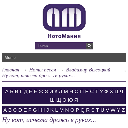
Меню
Главная
Ноты песен
Владимир Высоцкий
Ну вот, исчезла дрожь в руках...
А
Б
В
Г
Д
Е
Ё
Ж
З
И
К
Л
М
Н
О
П
Р
С
Т
У
Ф
Х
Ц
Ч
Ш
Щ
Э
Ю
Я
A
B
C
D
E
F
G
H
I
J
K
L
M
N
O
P
Q
R
S
T
U
V
W
Y
Z
Ну вот, исчезла дрожь в руках...