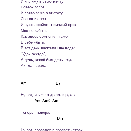
		И я гляжу в свою мечту

		Поверх голов

		И свято верю в чистоту

		Снегов и слов.
		И пусть пройдет немалый срок

		Мне не забыть

		Как здесь сомнения я смог

		В себе убить.
		В тот день шептала мне вода:

		"Удач всегда",

		А день, какой был день тогда

		Ах, да - среда.
-
		Нy вoт, иcчeзлa дpoжь в pyкax,
		Тeпepь - нaвepx.
		Нy вoт, copвaлcя в пpoпacть cтpax,