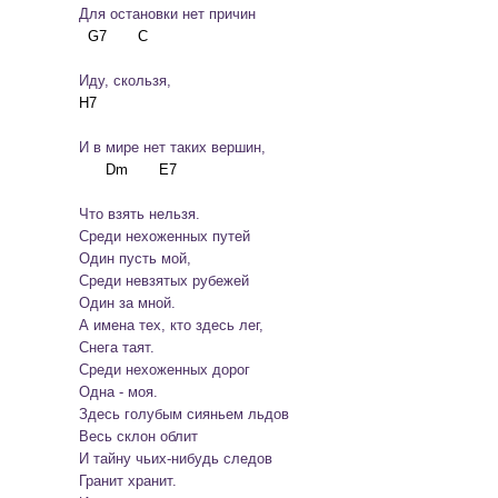
		Для остановки нет причин
		Иду, скользя,
		И в мире нет таких вершин,
		Что взять нельзя.
		Среди нехоженных путей

		Один пусть мой,

		Среди невзятых рубежей

		Один за мной.
		А имена тех, кто здесь лег,

		Снега таят.

		Среди нехоженных дорог

		Одна - моя.
		Здесь голубым сияньем льдов

		Весь склон облит

		И тайну чьих-нибудь следов

		Гранит хранит.