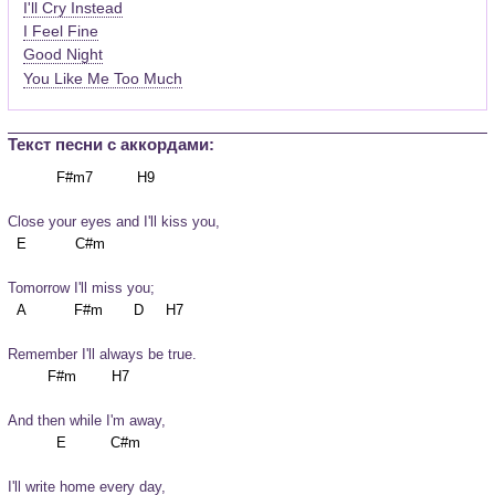
I'll Cry Instead
I Feel Fine
Good Night
You Like Me Too Much
Текст песни c аккордами:
Close your eyes and I'll kiss you,
Tomorrow I'll miss you;
Remember I'll always be true.
And then while I'm away,
I'll write home every day,