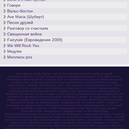
Говори
Вальс-бостон
Ave Maria (Шуберт)
Песня друзей
Разговор со счастьем
Священная война
Fairytale (Евровидение 2009)
We Will Rock You
Медляк
Миллион роз
Нотомания представляет собой бесплатный нотный архив, который
разрабатывается с целью предоставления каждому музыканту нот известных и
популярных произведений классической и современной музыки на безвозмездной
основе в переложениях для различных музыкальных инструментов (гитары,
фортепиано, скрипки, виолончели и др.). Все данные, представленные на сайте
(тексты песен, аккорды и ноты) взяты из открытых источников и представлены
исключительно для ознакомления. Права на эти произведения принадлежат их
авторам. Нотомания не претендует на авторство размещаемых произведений и не
занимается продажей объектов чужого авторского права. За содержание текстов
администрация сайта ответственности не несет. Если вы являетесь обладателем
авторского права на произведение, размещенное на нашем сайте, и имеете
возможность предоставить нам документальное тому подтверждение, но по какой-
либо причине не хотите, чтобы информация о нём была доступна нашим
пользователям, немедленно напишите нам на почтовый ящик
(notomania[собака]mail.ru) письмо (в свободной форме) с указанием автора, названия,
ссылки на страницу произведения (будь то ноты классической музыки, песен, нотный
самоучитель или другое произведение) на нашем сайте и прикрепите к письму копии
документов, подтверждающие ваше владение авторскими правами. В случае
наличия претензии к нескольким файлам, просим предоставить документальное
подтверждение для каждого из них. В этом случае администрация обязуется удалить