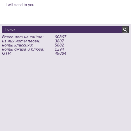
   I will send to you.
Всего нот на сайте:
60867
из них ноты песен:
3807
ноты классики:
5882
ноты джаза и блюза:
1294
GTP:
49884