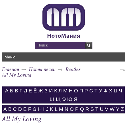
Меню
Главная
Ноты песен
Beatles
All My Loving
А
Б
В
Г
Д
Е
Ё
Ж
З
И
К
Л
М
Н
О
П
Р
С
Т
У
Ф
Х
Ц
Ч
Ш
Щ
Э
Ю
Я
A
B
C
D
E
F
G
H
I
J
K
L
M
N
O
P
Q
R
S
T
U
V
W
Y
Z
All My Loving