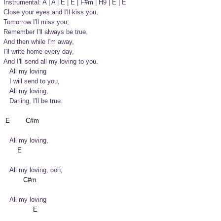
Instrumental: A | A | E | E | F#m | H9 | E | E
Close your eyes and I'll kiss you,

Tomorrow I'll miss you;

Remember I'll always be true.

And then while I'm away,

I'll write home every day,

And I'll send all my loving to you.
   All my loving

   I will send to you,

   All my loving,

   Darling, I'll be true.
   All my loving,
   All my loving, ooh,
   All my loving