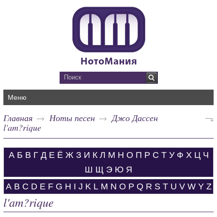
Меню
Главная
Ноты песен
Джо Дассен
l'am?rique
А
Б
В
Г
Д
Е
Ё
Ж
З
И
К
Л
М
Н
О
П
Р
С
Т
У
Ф
Х
Ц
Ч
Ш
Щ
Э
Ю
Я
A
B
C
D
E
F
G
H
I
J
K
L
M
N
O
P
Q
R
S
T
U
V
W
Y
Z
l'am?rique