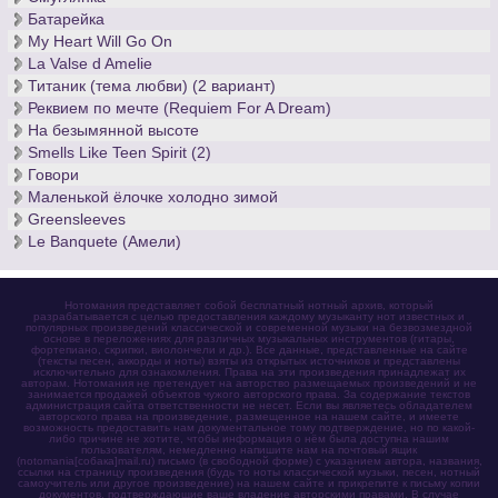
Батарейка
My Heart Will Go On
La Valse d Amelie
Титаник (тема любви) (2 вариант)
Реквием по мечте (Requiem For A Dream)
На безымянной высоте
Smells Like Teen Spirit (2)
Говори
Маленькой ёлочке холодно зимой
Greensleeves
Le Banquete (Амели)
Нотомания представляет собой бесплатный нотный архив, который
разрабатывается с целью предоставления каждому музыканту нот известных и
популярных произведений классической и современной музыки на безвозмездной
основе в переложениях для различных музыкальных инструментов (гитары,
фортепиано, скрипки, виолончели и др.). Все данные, представленные на сайте
(тексты песен, аккорды и ноты) взяты из открытых источников и представлены
исключительно для ознакомления. Права на эти произведения принадлежат их
авторам. Нотомания не претендует на авторство размещаемых произведений и не
занимается продажей объектов чужого авторского права. За содержание текстов
администрация сайта ответственности не несет. Если вы являетесь обладателем
авторского права на произведение, размещенное на нашем сайте, и имеете
возможность предоставить нам документальное тому подтверждение, но по какой-
либо причине не хотите, чтобы информация о нём была доступна нашим
пользователям, немедленно напишите нам на почтовый ящик
(notomania[собака]mail.ru) письмо (в свободной форме) с указанием автора, названия,
ссылки на страницу произведения (будь то ноты классической музыки, песен, нотный
самоучитель или другое произведение) на нашем сайте и прикрепите к письму копии
документов, подтверждающие ваше владение авторскими правами. В случае