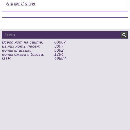
A la sant? d'hier
Всего нот на сайте:
60867
из них ноты песен:
3807
ноты классики:
5882
ноты джаза и блюза:
1294
GTP:
49884