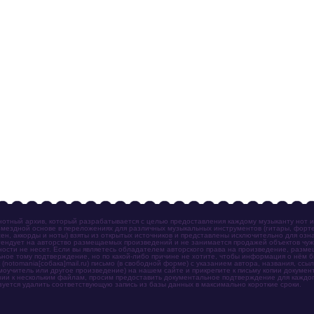
отный архив, который разрабатывается с целью предоставления каждому музыканту нот 
мездной основе в переложениях для различных музыкальных инструментов (гитары, фортеп
ен, аккорды и ноты) взяты из открытых источников и представлены исключительно для озн
ендует на авторство размещаемых произведений и не занимается продажей объектов чуж
ности не несет. Если вы являетесь обладателем авторского права на произведение, разм
ное тому подтверждение, но по какой-либо причине не хотите, чтобы информация о нём 
otomania[собака]mail.ru) письмо (в свободной форме) с указанием автора, названия, ссыл
амоучитель или другое произведение) на нашем сайте и прикрепите к письму копии докум
зии к нескольким файлам, просим предоставить документальное подтверждение для каждог
зуется удалить соответствующую запись из базы данных в максимально короткие сроки.