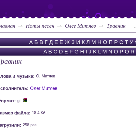
лавная
Ноты песен
Олег Митяев
Травник
А
Б
В
Г
Д
Е
Ё
Ж
З
И
К
Л
М
Н
О
П
Р
С
Т
У
A
B
C
D
E
F
G
H
I
J
K
L
M
N
O
P
Q
R
Травник
лова и музыка:
О. Митяев
сполнитель:
Олег Митяев
ормат:
gif
азмер файла:
18.4 Кб
агрузили:
258 раз