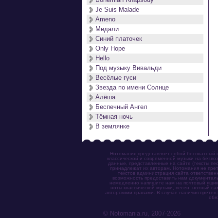
Je Suis Malade
Ameno
Медали
Синий платочек
Only Hope
Hello
Под музыку Вивальди
Весёлые гуси
Звезда по имени Солнце
Алёша
Беспечный Ангел
Тёмная ночь
В землянке
Нотомания представляет собой бесплатный н
классической и современной музыки на безвоз
данные, представленные на сайте (тексты пес
принадлежат их авторам. Нотомания не прет
текстов администрация сайта ответствен
возможность предоставить нам документаль
немедленно напишите нам на почтовый ящик (n
ноты классической музыки, песен, нотный с
авторскими правами. В случае наличия претен
обя
© Notomania.ru, 2007-2026