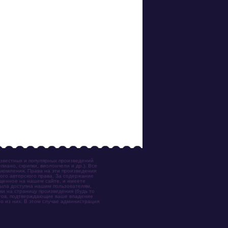
известных и популярных произведений
иано, скрипки, виолончели и др.). Все
акомления. Права на эти произведения
ого авторского права. За содержание
ещенное на нашем сайте, и имеете
была доступна нашим пользователям,
ки на страницу произведения (будь то
ентов, подтверждающие ваше владение
о из них. В этом случае администрация