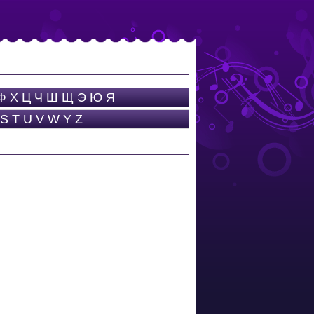
Ф
Х
Ц
Ч
Ш
Щ
Э
Ю
Я
S
T
U
V
W
Y
Z