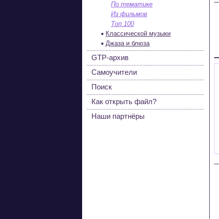
По тематике
Из фильмов
Топ 100
Классической музыки
Джаза и блюза
GTP-архив
Самоучители
Поиск
Как открыть файл?
Наши партнёры