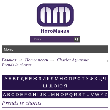
Меню
Главная
Ноты песен
Charles Aznavour
Prends le chorus
А
Б
В
Г
Д
Е
Ё
Ж
З
И
К
Л
М
Н
О
П
Р
С
Т
У
Ф
Х
Ц
Ч
Ш
Щ
Э
Ю
Я
A
B
C
D
E
F
G
H
I
J
K
L
M
N
O
P
Q
R
S
T
U
V
W
Y
Z
Prends le chorus