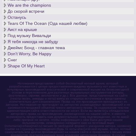
We are the champions
До скорой встречи
Останусь
Tears Of The Ocean (Ода нашей любви)
Аист на крыше
Под музыку Вивальди
Я тебя никогда не забуду
Джеймс Бонд - главная тема
Don't Worry, Be Happy
Снег
Shape Of My Heart
Нотомания представляет собой бесплатный нотный архив, который
разрабатывается с целью предоставления каждому музыканту нот известных и
популярных произведений классической и современной музыки на безвозмездной
основе в переложениях для различных музыкальных инструментов (гитары,
фортепиано, скрипки, виолончели и др.). Все данные, представленные на сайте
(тексты песен, аккорды и ноты) взяты из открытых источников и представлены
исключительно для ознакомления. Права на эти произведения принадлежат их
авторам. Нотомания не претендует на авторство размещаемых произведений и не
занимается продажей объектов чужого авторского права. За содержание текстов
администрация сайта ответственности не несет. Если вы являетесь обладателем
авторского права на произведение, размещенное на нашем сайте, и имеете
возможность предоставить нам документальное тому подтверждение, но по какой-
либо причине не хотите, чтобы информация о нём была доступна нашим
пользователям, немедленно напишите нам на почтовый ящик
(notomania[собака]mail.ru) письмо (в свободной форме) с указанием автора, названия,
ссылки на страницу произведения (будь то ноты классической музыки, песен, нотный
самоучитель или другое произведение) на нашем сайте и прикрепите к письму копии
документов, подтверждающие ваше владение авторскими правами. В случае