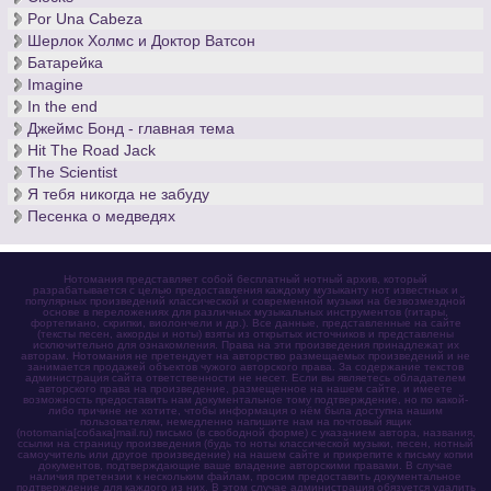
Por Una Cabeza
Шерлок Холмс и Доктор Ватсон
Батарейка
Imagine
In the end
Джеймс Бонд - главная тема
Hit The Road Jack
The Scientist
Я тебя никогда не забуду
Песенка о медведях
Нотомания представляет собой бесплатный нотный архив, который
разрабатывается с целью предоставления каждому музыканту нот известных и
популярных произведений классической и современной музыки на безвозмездной
основе в переложениях для различных музыкальных инструментов (гитары,
фортепиано, скрипки, виолончели и др.). Все данные, представленные на сайте
(тексты песен, аккорды и ноты) взяты из открытых источников и представлены
исключительно для ознакомления. Права на эти произведения принадлежат их
авторам. Нотомания не претендует на авторство размещаемых произведений и не
занимается продажей объектов чужого авторского права. За содержание текстов
администрация сайта ответственности не несет. Если вы являетесь обладателем
авторского права на произведение, размещенное на нашем сайте, и имеете
возможность предоставить нам документальное тому подтверждение, но по какой-
либо причине не хотите, чтобы информация о нём была доступна нашим
пользователям, немедленно напишите нам на почтовый ящик
(notomania[собака]mail.ru) письмо (в свободной форме) с указанием автора, названия,
ссылки на страницу произведения (будь то ноты классической музыки, песен, нотный
самоучитель или другое произведение) на нашем сайте и прикрепите к письму копии
документов, подтверждающие ваше владение авторскими правами. В случае
наличия претензии к нескольким файлам, просим предоставить документальное
подтверждение для каждого из них. В этом случае администрация обязуется удалить