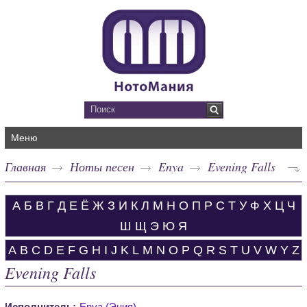
Меню
Главная
Ноты песен
Enya
Evening Falls
А
Б
В
Г
Д
Е
Ё
Ж
З
И
К
Л
М
Н
О
П
Р
С
Т
У
Ф
Х
Ц
Ч
Ш
Щ
Э
Ю
Я
A
B
C
D
E
F
G
H
I
J
K
L
M
N
O
P
Q
R
S
T
U
V
W
Y
Z
Evening Falls
Исполнитель:
Enya (Эния)