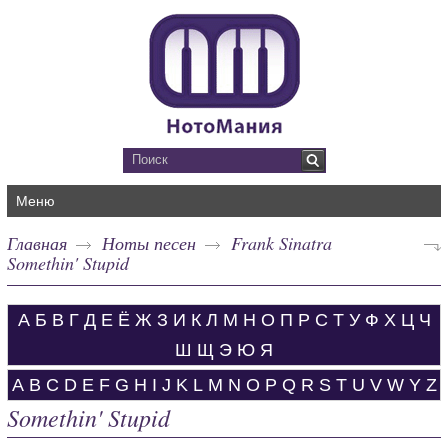
Меню
Главная
Ноты песен
Frank Sinatra
Somethin' Stupid
А
Б
В
Г
Д
Е
Ё
Ж
З
И
К
Л
М
Н
О
П
Р
С
Т
У
Ф
Х
Ц
Ч
Ш
Щ
Э
Ю
Я
A
B
C
D
E
F
G
H
I
J
K
L
M
N
O
P
Q
R
S
T
U
V
W
Y
Z
Somethin' Stupid