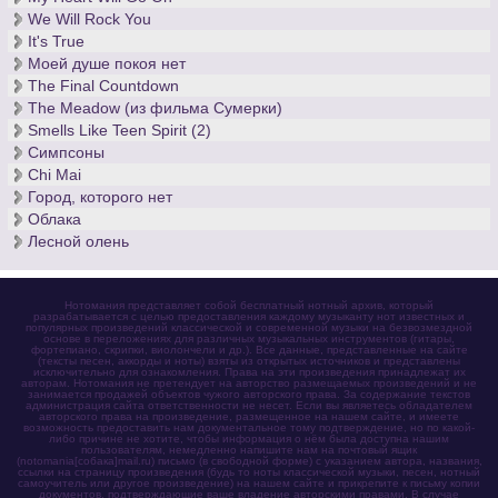
We Will Rock You
It's True
Моей душе покоя нет
The Final Countdown
The Meadow (из фильма Сумерки)
Smells Like Teen Spirit (2)
Симпсоны
Chi Mai
Город, которого нет
Облака
Лесной олень
Нотомания представляет собой бесплатный нотный архив, который
разрабатывается с целью предоставления каждому музыканту нот известных и
популярных произведений классической и современной музыки на безвозмездной
основе в переложениях для различных музыкальных инструментов (гитары,
фортепиано, скрипки, виолончели и др.). Все данные, представленные на сайте
(тексты песен, аккорды и ноты) взяты из открытых источников и представлены
исключительно для ознакомления. Права на эти произведения принадлежат их
авторам. Нотомания не претендует на авторство размещаемых произведений и не
занимается продажей объектов чужого авторского права. За содержание текстов
администрация сайта ответственности не несет. Если вы являетесь обладателем
авторского права на произведение, размещенное на нашем сайте, и имеете
возможность предоставить нам документальное тому подтверждение, но по какой-
либо причине не хотите, чтобы информация о нём была доступна нашим
пользователям, немедленно напишите нам на почтовый ящик
(notomania[собака]mail.ru) письмо (в свободной форме) с указанием автора, названия,
ссылки на страницу произведения (будь то ноты классической музыки, песен, нотный
самоучитель или другое произведение) на нашем сайте и прикрепите к письму копии
документов, подтверждающие ваше владение авторскими правами. В случае