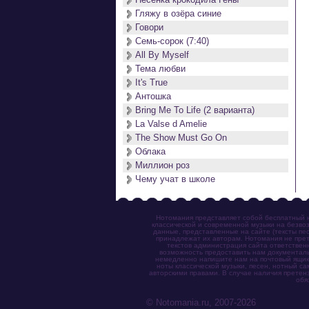
Гляжу в озёра синие
Говори
Семь-сорок (7:40)
All By Myself
Тема любви
It's True
Антошка
Bring Me To Life (2 варианта)
La Valse d Amelie
The Show Must Go On
Облака
Миллион роз
Чему учат в школе
Нотомания представляет собой бесплатный н
классической и современной музыки на безвоз
данные, представленные на сайте (тексты пес
принадлежат их авторам. Нотомания не прет
текстов администрация сайта ответствен
возможность предоставить нам документаль
немедленно напишите нам на почтовый ящик (n
ноты классической музыки, песен, нотный с
авторскими правами. В случае наличия претен
обя
© Notomania.ru, 2007-2026