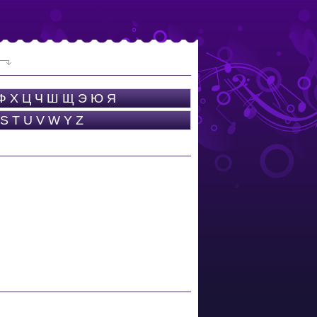
Ф
Х
Ц
Ч
Ш
Щ
Э
Ю
Я
S
T
U
V
W
Y
Z