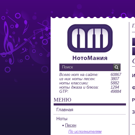
Г
Всего нот на сайте:
60867
И
из них ноты песен:
3807
ноты классики:
5882
ноты джаза и блюза:
1294
Ф
GTP:
49884
МЕНЮ
Р
Главная
З
Ноты
Песен
По исполнителям