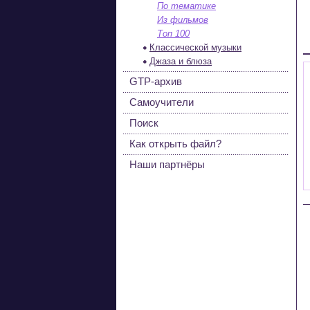
По тематике
Из фильмов
Топ 100
Классической музыки
Джаза и блюза
GTP-архив
Самоучители
Поиск
Как открыть файл?
Наши партнёры