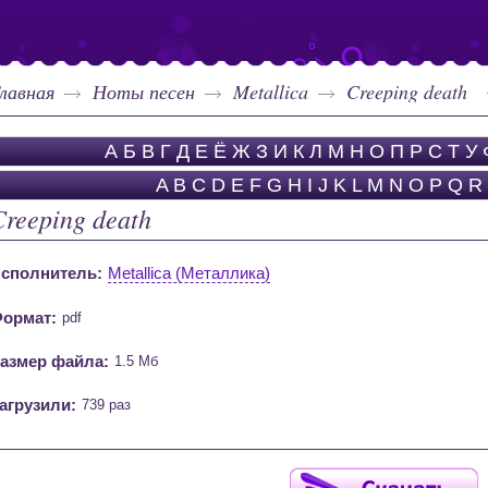
лавная
Ноты песен
Metallica
Creeping death
А
Б
В
Г
Д
Е
Ё
Ж
З
И
К
Л
М
Н
О
П
Р
С
Т
У
A
B
C
D
E
F
G
H
I
J
K
L
M
N
O
P
Q
R
Creeping death
сполнитель:
Metallica (Металлика)
ормат:
pdf
азмер файла:
1.5 Мб
агрузили:
739 раз