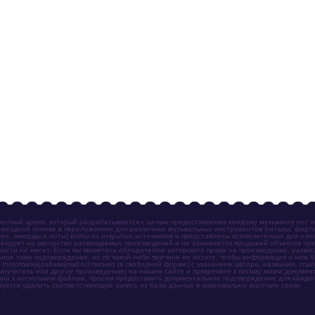
отный архив, который разрабатывается с целью предоставления каждому музыканту нот 
мездной основе в переложениях для различных музыкальных инструментов (гитары, фортеп
ен, аккорды и ноты) взяты из открытых источников и представлены исключительно для озн
ендует на авторство размещаемых произведений и не занимается продажей объектов чуж
ности не несет. Если вы являетесь обладателем авторского права на произведение, разм
ное тому подтверждение, но по какой-либо причине не хотите, чтобы информация о нём 
otomania[собака]mail.ru) письмо (в свободной форме) с указанием автора, названия, ссыл
амоучитель или другое произведение) на нашем сайте и прикрепите к письму копии докум
зии к нескольким файлам, просим предоставить документальное подтверждение для каждог
зуется удалить соответствующую запись из базы данных в максимально короткие сроки.