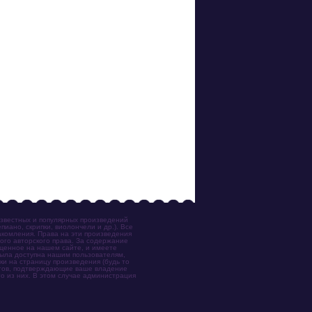
известных и популярных произведений
иано, скрипки, виолончели и др.). Все
акомления. Права на эти произведения
ого авторского права. За содержание
ещенное на нашем сайте, и имеете
была доступна нашим пользователям,
ки на страницу произведения (будь то
ентов, подтверждающие ваше владение
о из них. В этом случае администрация