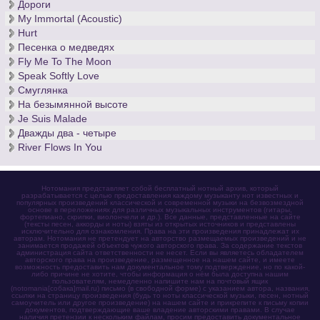
Дороги
My Immortal (Acoustic)
Hurt
Песенка о медведях
Fly Me To The Moon
Speak Softly Love
Смуглянка
На безымянной высоте
Je Suis Malade
Дважды два - четыре
River Flows In You
Нотомания представляет собой бесплатный нотный архив, который
разрабатывается с целью предоставления каждому музыканту нот известных и
популярных произведений классической и современной музыки на безвозмездной
основе в переложениях для различных музыкальных инструментов (гитары,
фортепиано, скрипки, виолончели и др.). Все данные, представленные на сайте
(тексты песен, аккорды и ноты) взяты из открытых источников и представлены
исключительно для ознакомления. Права на эти произведения принадлежат их
авторам. Нотомания не претендует на авторство размещаемых произведений и не
занимается продажей объектов чужого авторского права. За содержание текстов
администрация сайта ответственности не несет. Если вы являетесь обладателем
авторского права на произведение, размещенное на нашем сайте, и имеете
возможность предоставить нам документальное тому подтверждение, но по какой-
либо причине не хотите, чтобы информация о нём была доступна нашим
пользователям, немедленно напишите нам на почтовый ящик
(notomania[собака]mail.ru) письмо (в свободной форме) с указанием автора, названия,
ссылки на страницу произведения (будь то ноты классической музыки, песен, нотный
самоучитель или другое произведение) на нашем сайте и прикрепите к письму копии
документов, подтверждающие ваше владение авторскими правами. В случае
наличия претензии к нескольким файлам, просим предоставить документальное