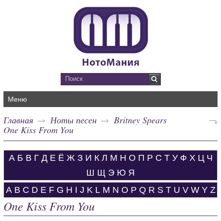
Меню
Главная
Ноты песен
Britney Spears
One Kiss From You
А
Б
В
Г
Д
Е
Ё
Ж
З
И
К
Л
М
Н
О
П
Р
С
Т
У
Ф
Х
Ц
Ч
Ш
Щ
Э
Ю
Я
A
B
C
D
E
F
G
H
I
J
K
L
M
N
O
P
Q
R
S
T
U
V
W
Y
Z
One Kiss From You