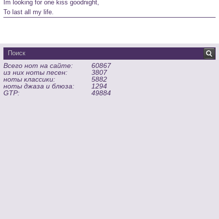
Im looking for one kiss goodnight,

To last all my life.
Всего нот на сайте:
60867
из них ноты песен:
3807
ноты классики:
5882
ноты джаза и блюза:
1294
GTP:
49884