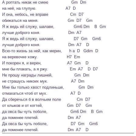
А роптать никак не смею                   Gm  Dm

на неё, на глупую.                        A7  D
И она, небось, не вправе                  Cm  D7

обижаться на меня.                        Gm  D7    Gm

Я ж ведь ей служу, шалаве,                Gm6 Dm    B  Gm

лучше доброго коня.                       Dm  A7

Я ж ведь ей служу, шалаве,                D7  Gm    Gm6

лучше доброго коня.                       Dm  A7    D
Всю-то жизнь за ней, как мерин,      h a  D   Gdim  D

на веревочке хожу.                        H7  Em

И покорен я, и верен,                     A7  Gm    D

мне бы плакать, а я ржу.                  Em  A7    D  D7
Не прошу награды лишней,                  Gm  Dm

не страшусь никоих мук.                   A7  Dm

Мне бы только хвост подлиньше,            Gm  Dm

отмахаться чтоб от мух.                   A7  D
Да сберечься б в волчьем поле             Cm  D7

от клыков и от когтей,                    Gm  D7    Gm

да овса бы чуть поболе,                   Gm6 Dm    B  Gm

да поменее плетей.                        Dm  A7

Да овса бы чуть поболе,                   D7  Gm    Gm6

да поменее плетей.                        Dm  A7    D