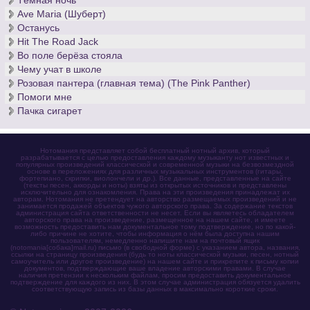
Тёмная ночь
Ave Maria (Шуберт)
Останусь
Hit The Road Jack
Во поле берёза стояла
Чему учат в школе
Розовая пантера (главная тема) (The Pink Panther)
Помоги мне
Пачка сигарет
Нотомания представляет собой бесплатный нотный архив, который
разрабатывается с целью предоставления каждому музыканту нот известных и
популярных произведений классической и современной музыки на безвозмездной
основе в переложениях для различных музыкальных инструментов (гитары,
фортепиано, скрипки, виолончели и др.). Все данные, представленные на сайте
(тексты песен, аккорды и ноты) взяты из открытых источников и представлены
исключительно для ознакомления. Права на эти произведения принадлежат их
авторам. Нотомания не претендует на авторство размещаемых произведений и не
занимается продажей объектов чужого авторского права. За содержание текстов
администрация сайта ответственности не несет. Если вы являетесь обладателем
авторского права на произведение, размещенное на нашем сайте, и имеете
возможность предоставить нам документальное тому подтверждение, но по какой-
либо причине не хотите, чтобы информация о нём была доступна нашим
пользователям, немедленно напишите нам на почтовый ящик
(notomania[собака]mail.ru) письмо (в свободной форме) с указанием автора, названия,
ссылки на страницу произведения (будь то ноты классической музыки, песен, нотный
самоучитель или другое произведение) на нашем сайте и прикрепите к письму копии
документов, подтверждающие ваше владение авторскими правами. В случае
наличия претензии к нескольким файлам, просим предоставить документальное
подтверждение для каждого из них. В этом случае администрация обязуется удалить
соответствующую запись из базы данных в максимально короткие сроки.