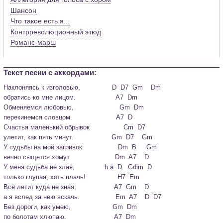
Шансон
Что такое есть я...
Контрреволюционный этюд
Романс-марш
Текст песни c аккордами:
Наклоняясь к изголовью,                D  D7  Gm    Dm

обратись ко мне лицом.                    A7  Dm

Обменяемся любовью,                       Gm  Dm

перекинемся словцом.                      A7  D
Счастья маленький обрывок                 Cm  D7

улетит, как пять минут.                   Gm  D7    Gm

У судьбы на мой загривок                  Dm  B     Gm

вечно сыщется хомут.                      Dm  A7    D
У меня судьба не злая,               h a  D   Gdim  D

только глупая, хоть плачь!                H7  Em

Всё летит куда не зная,                   A7  Gm    D

а я вслед за нею вскачь.                  Em  A7    D  D7
Без дороги, как умею,                     Gm  Dm

по болотам хлюпаю.                        A7  Dm
