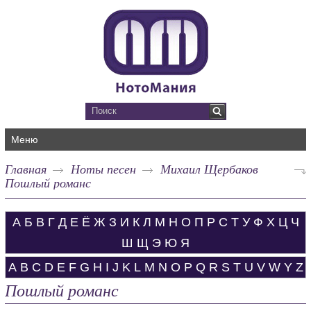
Меню
Главная
Ноты песен
Михаил Щербаков
Пошлый романс
А
Б
В
Г
Д
Е
Ё
Ж
З
И
К
Л
М
Н
О
П
Р
С
Т
У
Ф
Х
Ц
Ч
Ш
Щ
Э
Ю
Я
A
B
C
D
E
F
G
H
I
J
K
L
M
N
O
P
Q
R
S
T
U
V
W
Y
Z
Пошлый романс