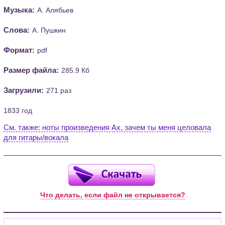
Музыка:
А. Алябьев
Слова:
А. Пушкин
Формат:
pdf
Размер файла:
285.9 Кб
Загрузили:
271 раз
1833 год
См. также: ноты произведения Ах, зачем ты меня целовала
для гитары/вокала
Что делать, если файл не открывается?