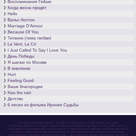
Воспоминания Гейши
Когда весна придёт
Hello
Вальс-бостон
Marriage D'Amour
Because Of You
Титаник (тема любви)
Le Vent, Le Cri
I Just Called To Say I Love You
День Победы
Я шагаю по Москве
В землянке
Hurt
Feeling Good
Ваше благородие
Kiss the rain
Детство
6 песен из фильма Ирония Судьбы
Нотомания представляет собой бесплатный нотный архив, который
разрабатывается с целью предоставления каждому музыканту нот известных и
популярных произведений классической и современной музыки на безвозмездной
основе в переложениях для различных музыкальных инструментов (гитары,
фортепиано, скрипки, виолончели и др.). Все данные, представленные на сайте