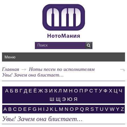
Меню
Главная
Ноты песен по исполнителям
Увы! Зачем она блистает…
А
Б
В
Г
Д
Е
Ё
Ж
З
И
К
Л
М
Н
О
П
Р
С
Т
У
Ф
Х
Ц
Ч
Ш
Щ
Э
Ю
Я
A
B
C
D
E
F
G
H
I
J
K
L
M
N
O
P
Q
R
S
T
U
V
W
Y
Z
Увы! Зачем она блистает…