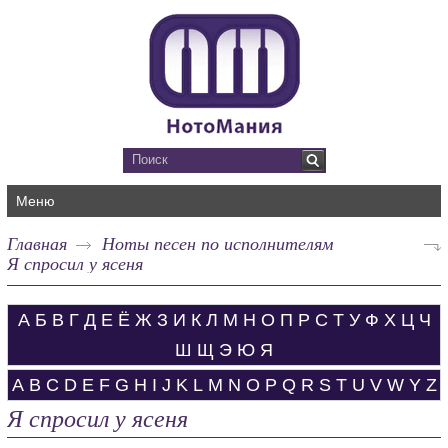
Меню
Главная
Ноты песен по исполнителям
Я спросил у ясеня
А
Б
В
Г
Д
Е
Ё
Ж
З
И
К
Л
М
Н
О
П
Р
С
Т
У
Ф
Х
Ц
Ч
Ш
Щ
Э
Ю
Я
A
B
C
D
E
F
G
H
I
J
K
L
M
N
O
P
Q
R
S
T
U
V
W
Y
Z
Я спросил у ясеня