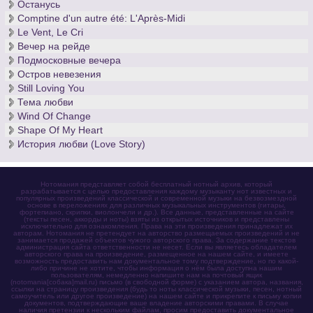
Останусь
Comptine d'un autre été: L'Après-Midi
Le Vent, Le Cri
Вечер на рейде
Подмосковные вечера
Остров невезения
Still Loving You
Тема любви
Wind Of Change
Shape Of My Heart
История любви (Love Story)
Нотомания представляет собой бесплатный нотный архив, который
разрабатывается с целью предоставления каждому музыканту нот известных и
популярных произведений классической и современной музыки на безвозмездной
основе в переложениях для различных музыкальных инструментов (гитары,
фортепиано, скрипки, виолончели и др.). Все данные, представленные на сайте
(тексты песен, аккорды и ноты) взяты из открытых источников и представлены
исключительно для ознакомления. Права на эти произведения принадлежат их
авторам. Нотомания не претендует на авторство размещаемых произведений и не
занимается продажей объектов чужого авторского права. За содержание текстов
администрация сайта ответственности не несет. Если вы являетесь обладателем
авторского права на произведение, размещенное на нашем сайте, и имеете
возможность предоставить нам документальное тому подтверждение, но по какой-
либо причине не хотите, чтобы информация о нём была доступна нашим
пользователям, немедленно напишите нам на почтовый ящик
(notomania[собака]mail.ru) письмо (в свободной форме) с указанием автора, названия,
ссылки на страницу произведения (будь то ноты классической музыки, песен, нотный
самоучитель или другое произведение) на нашем сайте и прикрепите к письму копии
документов, подтверждающие ваше владение авторскими правами. В случае
наличия претензии к нескольким файлам, просим предоставить документальное