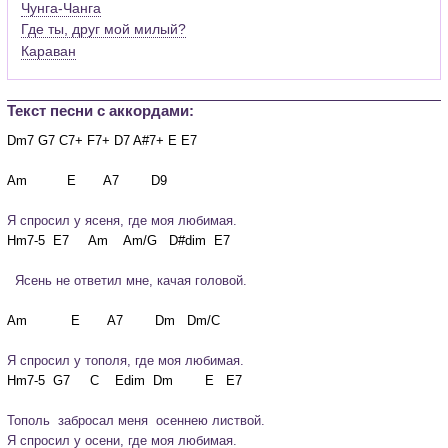
Чунга-Чанга
Где ты, друг мой милый?
Караван
Текст песни c аккордами:
Dm7 G7 C7+ F7+ D7 A#7+ E E7

Я спросил у ясеня, где моя любимая.
  Ясень не ответил мне, качая головой.
Я спросил у тополя, где моя любимая.
Тополь  забросал меня  осеннею листвой.
Я спросил у осени, где моя любимая.   
