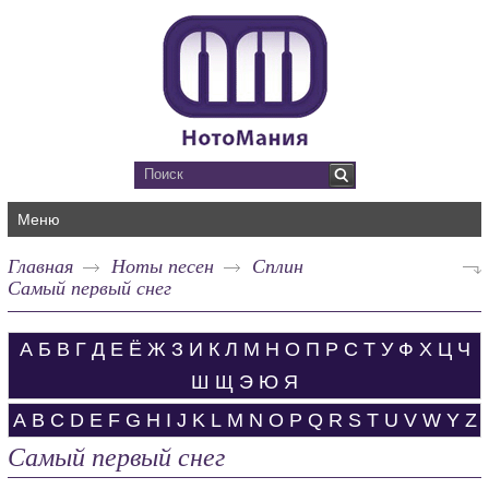
Меню
Главная
Ноты песен
Сплин
Самый первый снег
А
Б
В
Г
Д
Е
Ё
Ж
З
И
К
Л
М
Н
О
П
Р
С
Т
У
Ф
Х
Ц
Ч
Ш
Щ
Э
Ю
Я
A
B
C
D
E
F
G
H
I
J
K
L
M
N
O
P
Q
R
S
T
U
V
W
Y
Z
Самый первый снег