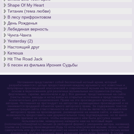
Shape Of My Heart
Титаник (тема любви)
В лесу прифронтовом
День Рожденья
Лебединая верность
Чунга-Чанга
Yesterday (2)
Настоящий друг
Катюша
Hit The Road Jack
6 песен из фильма Ирония Судьбы
Нотомания представляет собой бесплатный нотный архив, который
разрабатывается с целью предоставления каждому музыканту нот известных и
популярных произведений классической и современной музыки на безвозмездной
основе в переложениях для различных музыкальных инструментов (гитары,
фортепиано, скрипки, виолончели и др.). Все данные, представленные на сайте
(тексты песен, аккорды и ноты) взяты из открытых источников и представлены
исключительно для ознакомления. Права на эти произведения принадлежат их
авторам. Нотомания не претендует на авторство размещаемых произведений и не
занимается продажей объектов чужого авторского права. За содержание текстов
администрация сайта ответственности не несет. Если вы являетесь обладателем
авторского права на произведение, размещенное на нашем сайте, и имеете
возможность предоставить нам документальное тому подтверждение, но по какой-
либо причине не хотите, чтобы информация о нём была доступна нашим
пользователям, немедленно напишите нам на почтовый ящик
(notomania[собака]mail.ru) письмо (в свободной форме) с указанием автора, названия,
ссылки на страницу произведения (будь то ноты классической музыки, песен, нотный
самоучитель или другое произведение) на нашем сайте и прикрепите к письму копии
документов, подтверждающие ваше владение авторскими правами. В случае