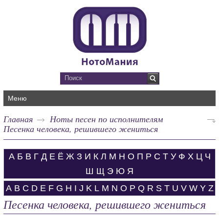
Меню
Главная
Ноты песен по исполнителям
Песенка человека, решившего жениться
А
Б
В
Г
Д
Е
Ё
Ж
З
И
К
Л
М
Н
О
П
Р
С
Т
У
Ф
Х
Ц
Ч
Ш
Щ
Э
Ю
Я
A
B
C
D
E
F
G
H
I
J
K
L
M
N
O
P
Q
R
S
T
U
V
W
Y
Z
Песенка человека, решившего жениться