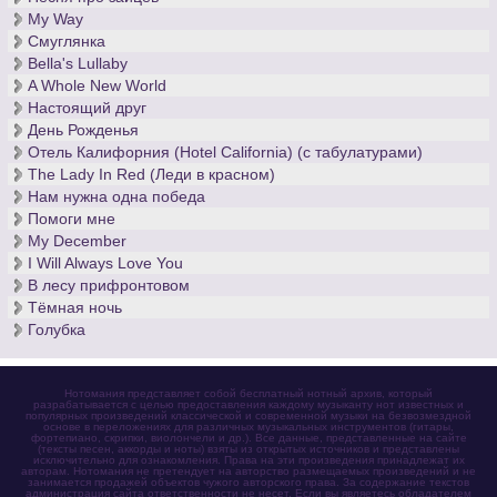
My Way
Смуглянка
Bella's Lullaby
A Whole New World
Настоящий друг
День Рожденья
Отель Калифорния (Hotel California) (с табулатурами)
The Lady In Red (Леди в красном)
Нам нужна одна победа
Помоги мне
My December
I Will Always Love You
В лесу прифронтовом
Тёмная ночь
Голубка
Нотомания представляет собой бесплатный нотный архив, который
разрабатывается с целью предоставления каждому музыканту нот известных и
популярных произведений классической и современной музыки на безвозмездной
основе в переложениях для различных музыкальных инструментов (гитары,
фортепиано, скрипки, виолончели и др.). Все данные, представленные на сайте
(тексты песен, аккорды и ноты) взяты из открытых источников и представлены
исключительно для ознакомления. Права на эти произведения принадлежат их
авторам. Нотомания не претендует на авторство размещаемых произведений и не
занимается продажей объектов чужого авторского права. За содержание текстов
администрация сайта ответственности не несет. Если вы являетесь обладателем