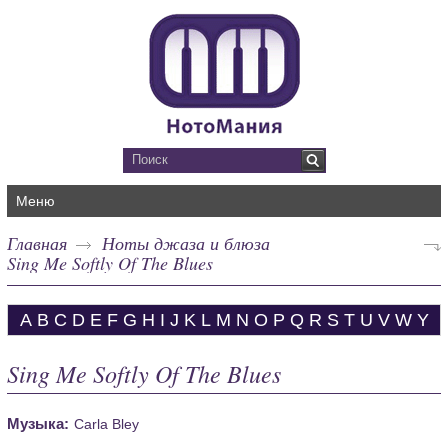
Меню
Главная
Ноты джаза и блюза
Sing Me Softly Of The Blues
A
B
C
D
E
F
G
H
I
J
K
L
M
N
O
P
Q
R
S
T
U
V
W
Y
Sing Me Softly Of The Blues
Музыка:
Carla Bley