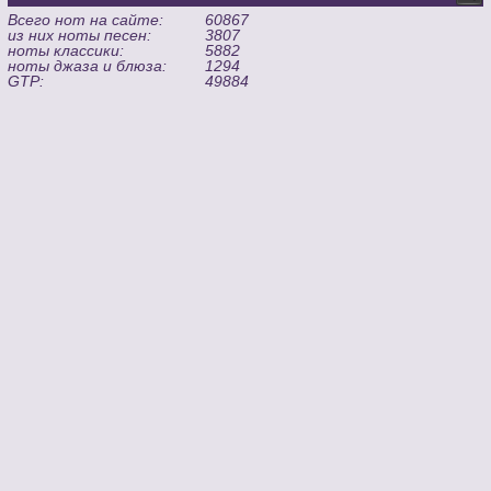
Всего нот на сайте:
60867
из них ноты песен:
3807
ноты классики:
5882
ноты джаза и блюза:
1294
GTP:
49884