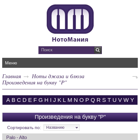
Меню
Главная
Ноты джаза и блюза
Произведения на букву "P"
A
B
C
D
E
F
G
H
I
J
K
L
M
N
O
P
Q
R
S
T
U
V
W
Y
Произведения на букву "P"
Сортировать по:
Названию
Palo - Alto