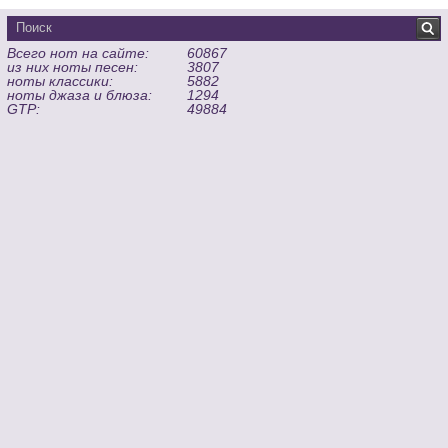
Всего нот на сайте:
60867
из них ноты песен:
3807
ноты классики:
5882
ноты джаза и блюза:
1294
GTP:
49884