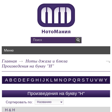
Меню
Главная
Ноты джаза и блюза
Произведения на букву "H"
A
B
C
D
E
F
G
H
I
J
K
L
M
N
O
P
Q
R
S
T
U
V
W
Y
Произведения на букву "H"
Сортировать по:
Названию
H & H