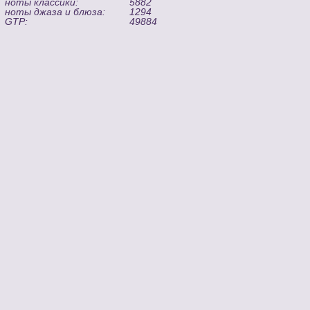
ноты классики:
5882
ноты джаза и блюза:
1294
GTP:
49884