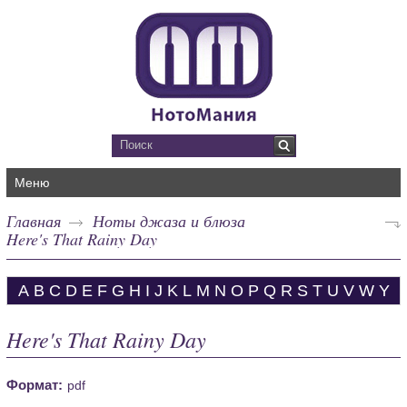
Меню
Главная
Ноты джаза и блюза
Here's That Rainy Day
A
B
C
D
E
F
G
H
I
J
K
L
M
N
O
P
Q
R
S
T
U
V
W
Y
Here's That Rainy Day
Формат:
pdf