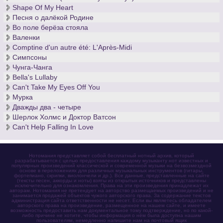
Shape Of My Heart
Песня о далёкой Родине
Во поле берёза стояла
Валенки
Comptine d'un autre été: L'Après-Midi
Симпсоны
Чунга-Чанга
Bella's Lullaby
Can't Take My Eyes Off You
Мурка
Дважды два - четыре
Шерлок Холмс и Доктор Ватсон
Can't Help Falling In Love
Нотомания представляет собой бесплатный нотный архив, который
разрабатывается с целью предоставления каждому музыканту нот известных и
популярных произведений классической и современной музыки на безвозмездной
основе в переложениях для различных музыкальных инструментов (гитары,
фортепиано, скрипки, виолончели и др.). Все данные, представленные на сайте
(тексты песен, аккорды и ноты) взяты из открытых источников и представлены
исключительно для ознакомления. Права на эти произведения принадлежат их
авторам. Нотомания не претендует на авторство размещаемых произведений и не
занимается продажей объектов чужого авторского права. За содержание текстов
администрация сайта ответственности не несет. Если вы являетесь обладателем
авторского права на произведение, размещенное на нашем сайте, и имеете
возможность предоставить нам документальное тому подтверждение, но по какой-
либо причине не хотите, чтобы информация о нём была доступна нашим
пользователям, немедленно напишите нам на почтовый ящик