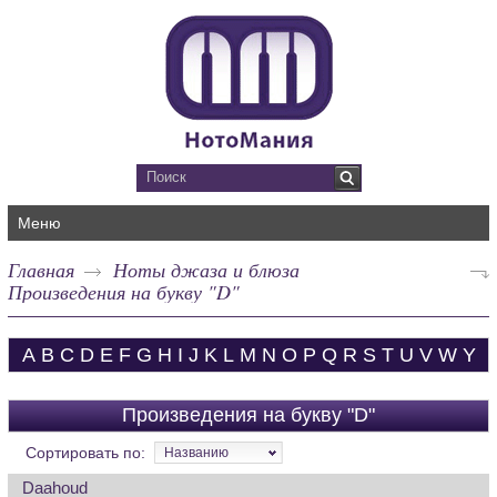
Меню
Главная
Ноты джаза и блюза
Произведения на букву "D"
A
B
C
D
E
F
G
H
I
J
K
L
M
N
O
P
Q
R
S
T
U
V
W
Y
Произведения на букву "D"
Сортировать по:
Названию
Daahoud