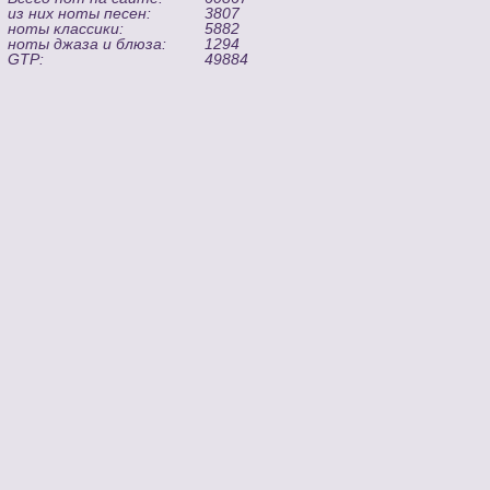
из них ноты песен:
3807
ноты классики:
5882
ноты джаза и блюза:
1294
GTP:
49884