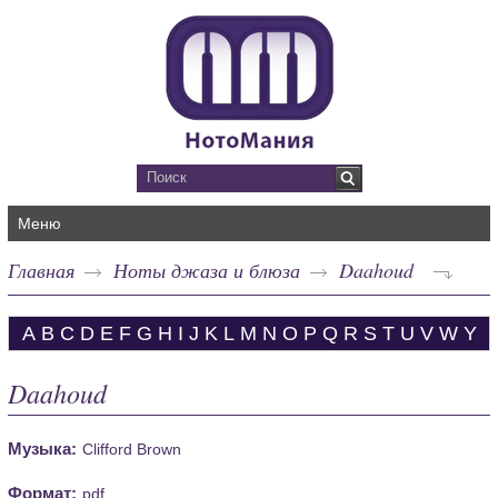
Меню
Главная
Ноты джаза и блюза
Daahoud
A
B
C
D
E
F
G
H
I
J
K
L
M
N
O
P
Q
R
S
T
U
V
W
Y
Daahoud
Музыка:
Clifford Brown
Формат:
pdf