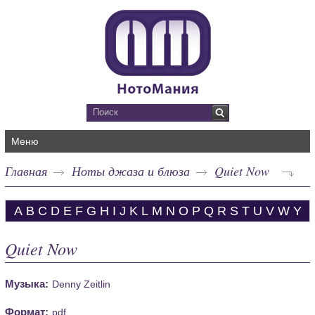
Меню
Главная
Ноты джаза и блюза
Quiet Now
A
B
C
D
E
F
G
H
I
J
K
L
M
N
O
P
Q
R
S
T
U
V
W
Y
Quiet Now
Музыка:
Denny Zeitlin
Формат:
pdf