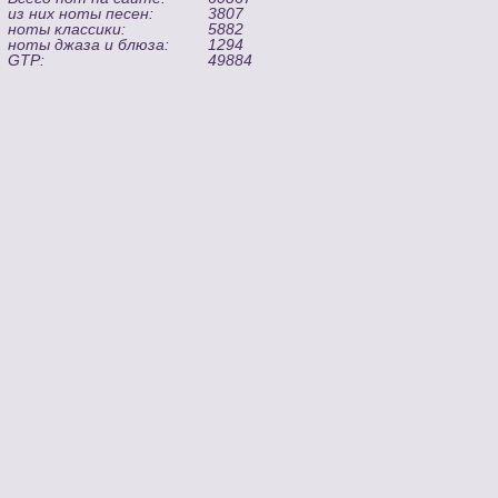
из них ноты песен:
3807
ноты классики:
5882
ноты джаза и блюза:
1294
GTP:
49884