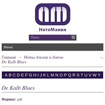
Меню
Главная
Ноты джаза и блюза
De Kalb Blues
A
B
C
D
E
F
G
H
I
J
K
L
M
N
O
P
Q
R
S
T
U
V
W
Y
De Kalb Blues
Формат:
pdf