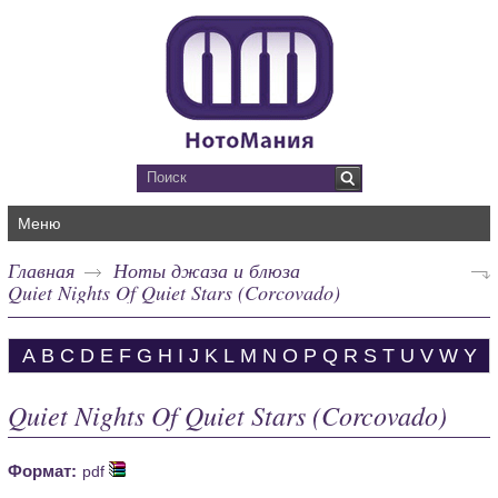
Меню
Главная
Ноты джаза и блюза
Quiet Nights Of Quiet Stars (Corcovado)
A
B
C
D
E
F
G
H
I
J
K
L
M
N
O
P
Q
R
S
T
U
V
W
Y
Quiet Nights Of Quiet Stars (Corcovado)
Формат:
pdf