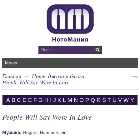
Меню
Главная
Ноты джаза и блюза
People Will Say Were In Love
A
B
C
D
E
F
G
H
I
J
K
L
M
N
O
P
Q
R
S
T
U
V
W
Y
People Will Say Were In Love
Музыка:
Rogers, Hammerstein