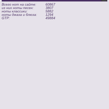
Всего нот на сайте:
60867
из них ноты песен:
3807
ноты классики:
5882
ноты джаза и блюза:
1294
GTP:
49884