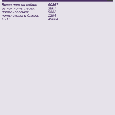
Всего нот на сайте:
60867
из них ноты песен:
3807
ноты классики:
5882
ноты джаза и блюза:
1294
GTP:
49884