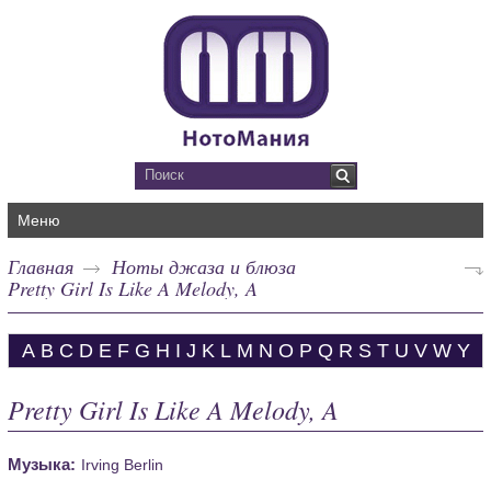
Меню
Главная
Ноты джаза и блюза
Pretty Girl Is Like A Melody, A
A
B
C
D
E
F
G
H
I
J
K
L
M
N
O
P
Q
R
S
T
U
V
W
Y
Pretty Girl Is Like A Melody, A
Музыка:
Irving Berlin