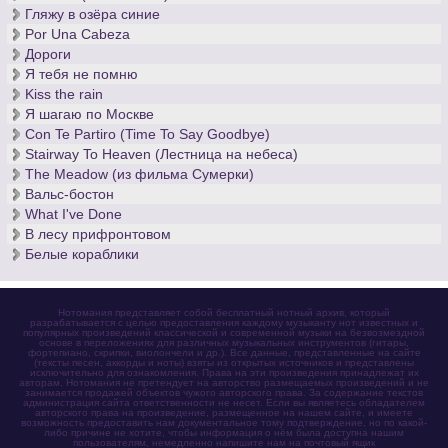
Гляжу в озёра синие
Por Una Cabeza
Дороги
Я тебя не помню
Kiss the rain
Я шагаю по Москве
Con Te Partiro (Time To Say Goodbye)
Stairway To Heaven (Лестница на небеса)
The Meadow (из фильма Сумерки)
Вальс-бостон
What I've Done
В лесу прифронтовом
Белые кораблики
Нотомания представляет собой бесплатный нотный архив, который
разрабатывается с целью предоставления каждому музыканту нот известных и
популярных произведений классической и современной музыки на безвозмездной
основе в переложениях для различных музыкальных инструментов (гитары,
фортепиано, скрипки, виолончели и др.). Все данные, представленные на сайте
(тексты песен, аккорды и ноты) взяты из открытых источников и представлены
исключительно для ознакомления. Права на эти произведения принадлежат их
авторам. Нотомания не претендует на авторство размещаемых произведений и не
занимается продажей объектов чужого авторского права. За содержание текстов
администрация сайта ответственности не несет. Если вы являетесь обладателем
авторского права на произведение, размещенное на нашем сайте, и имеете
возможность предоставить нам документальное тому подтверждение, но по какой-
либо причине не хотите, чтобы информация о нём была доступна нашим
пользователям, немедленно напишите нам на почтовый ящик