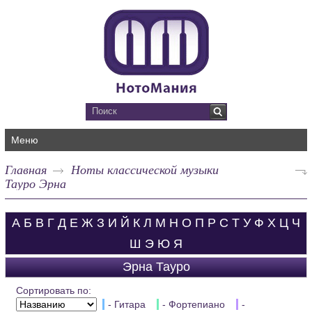
Меню
Главная
Ноты классической музыки
Тауро Эрна
А
Б
В
Г
Д
Е
Ж
З
И
Й
К
Л
М
Н
О
П
Р
С
Т
У
Ф
Х
Ц
Ч
Ш
Э
Ю
Я
Эрна Тауро
Сортировать по:
- Гитара
- Фортепиано
-