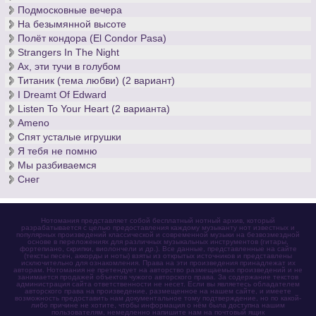
Подмосковные вечера
На безымянной высоте
Полёт кондора (El Condor Pasa)
Strangers In The Night
Ах, эти тучи в голубом
Титаник (тема любви) (2 вариант)
I Dreamt Of Edward
Listen To Your Heart (2 варианта)
Ameno
Спят усталые игрушки
Я тебя не помню
Мы разбиваемся
Снег
Нотомания представляет собой бесплатный нотный архив, который
разрабатывается с целью предоставления каждому музыканту нот известных и
популярных произведений классической и современной музыки на безвозмездной
основе в переложениях для различных музыкальных инструментов (гитары,
фортепиано, скрипки, виолончели и др.). Все данные, представленные на сайте
(тексты песен, аккорды и ноты) взяты из открытых источников и представлены
исключительно для ознакомления. Права на эти произведения принадлежат их
авторам. Нотомания не претендует на авторство размещаемых произведений и не
занимается продажей объектов чужого авторского права. За содержание текстов
администрация сайта ответственности не несет. Если вы являетесь обладателем
авторского права на произведение, размещенное на нашем сайте, и имеете
возможность предоставить нам документальное тому подтверждение, но по какой-
либо причине не хотите, чтобы информация о нём была доступна нашим
пользователям, немедленно напишите нам на почтовый ящик