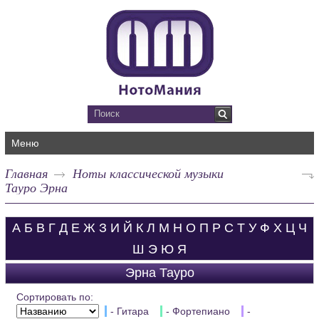
Меню
Главная
Ноты классической музыки
Тауро Эрна
А
Б
В
Г
Д
Е
Ж
З
И
Й
К
Л
М
Н
О
П
Р
С
Т
У
Ф
Х
Ц
Ч
Ш
Э
Ю
Я
Эрна Тауро
Сортировать по:
- Гитара
- Фортепиано
-