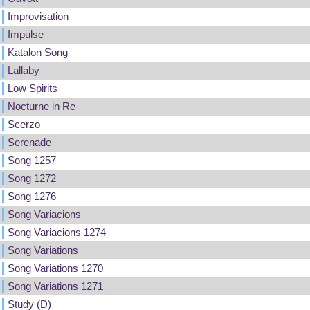
Improvisation
Impulse
Katalon Song
Lallaby
Low Spirits
Nocturne in Re
Scerzo
Serenade
Song 1257
Song 1272
Song 1276
Song Variacions
Song Variacions 1274
Song Variations
Song Variations 1270
Song Variations 1271
Study (D)