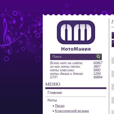
Г
Всего нот на сайте:
60867
из них ноты песен:
3807
ноты классики:
5882
ноты джаза и блюза:
1294
GTP:
49884
МЕНЮ
Главная
Ноты
Песен
Классической музыки