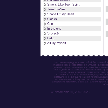
Smells Like Teen Spirit
Тема любви
Shape Of My Heart
Clocks
Снег
In the end
Это всё
Hello
All By Myself
Нотомания представляет собой бесплатный н
классической и современной музыки на безвоз
данные, представленные на сайте (тексты пес
принадлежат их авторам. Нотомания не прет
текстов администрация сайта ответствен
возможность предоставить нам документаль
немедленно напишите нам на почтовый ящик (n
ноты классической музыки, песен, нотный с
авторскими правами. В случае наличия претен
обя
© Notomania.ru, 2007-2026