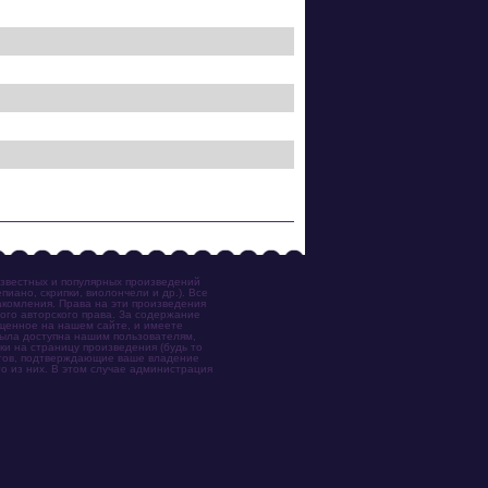
известных и популярных произведений
иано, скрипки, виолончели и др.). Все
акомления. Права на эти произведения
ого авторского права. За содержание
ещенное на нашем сайте, и имеете
была доступна нашим пользователям,
ки на страницу произведения (будь то
ентов, подтверждающие ваше владение
о из них. В этом случае администрация