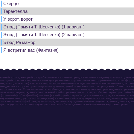
Скерцо
Тарантелла
У ворот, ворот
Этюд (Памяти Т. Шевченко) (1 вариант)
Этюд (Памяти Т. Шевченко) (2 вариант)
Этюд Ре мажор
Я встретил вас (Фантазия)
отный архив, который разрабатывается с целью предоставления каждому музыканту нот 
мездной основе в переложениях для различных музыкальных инструментов (гитары, фортеп
ен, аккорды и ноты) взяты из открытых источников и представлены исключительно для озн
ендует на авторство размещаемых произведений и не занимается продажей объектов чуж
ности не несет. Если вы являетесь обладателем авторского права на произведение, разм
ное тому подтверждение, но по какой-либо причине не хотите, чтобы информация о нём 
otomania[собака]mail.ru) письмо (в свободной форме) с указанием автора, названия, ссыл
амоучитель или другое произведение) на нашем сайте и прикрепите к письму копии докум
зии к нескольким файлам, просим предоставить документальное подтверждение для каждог
зуется удалить соответствующую запись из базы данных в максимально короткие сроки.