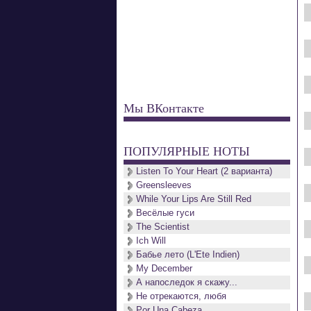
Мы ВКонтакте
ПОПУЛЯРНЫЕ НОТЫ
Listen To Your Heart (2 варианта)
Greensleeves
While Your Lips Are Still Red
Весёлые гуси
The Scientist
Ich Will
Бабье лето (L'Ete Indien)
My December
А напоследок я скажу...
Не отрекаются, любя
Por Una Cabeza