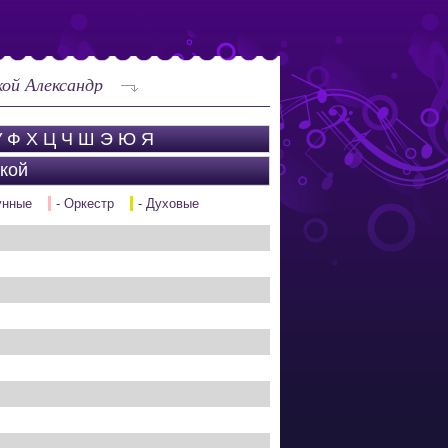
ой Александр
У
Ф
Х
Ц
Ч
Ш
Э
Ю
Я
кой
унные
- Оркестр
- Духовые