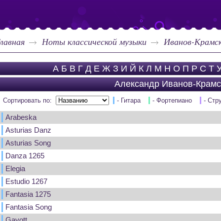
лавная
Ноты классической музыки
Иванов-Крамск
А
Б
В
Г
Д
Е
Ж
З
И
Й
К
Л
М
Н
О
П
Р
С
Т
Александр Иванов-Крамс
Сортировать по:
- Гитара
- Фортепиано
- Стр
Arabeska
Asturias Danz
Asturias Song
Danza 1265
Elegia
Estudio 1267
Fantasia 1275
Fantasia Song
Gavott