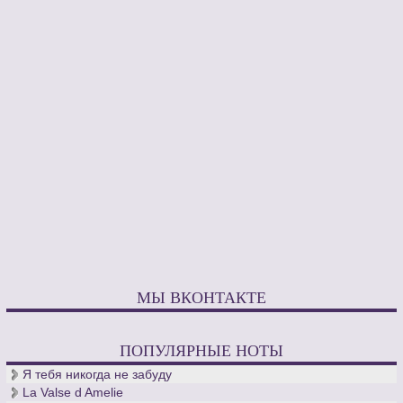
Создал множество вариаций на известные пьесы и песни,
восхищая оркестровкой, чувством стиля и тембровым
колоритом.
За великолепную технику и дар к импровизации его
называли «Чародеем гитары». Появление концертного
сольного репертуара для гитары тоже плод его деятельной
любви к избранному инструменту, с которым он не
расстается всю жизнь - А.М. Иванов-Крамской умер во
время гастролей в 1973 году в Минске. Виртуозное
мастерство гитариста и масштаб его личности помогли
гитаре в СССР обрести статус профессионального
концертного инструмента.
Сочинения Иванова-Крамского для гитары, в их числе
концерты для гитары с оркестром, не потеряли своей
ценности для современного гитарного искусства и уже новое
поколение музыкантов заходят в интернет, чтобы
скачать
МЫ ВКОНТАКТЕ
ноты для гитары
, написанные Александром Ивановым-
Крамским.
ПОПУЛЯРНЫЕ НОТЫ
Я тебя никогда не забуду
La Valse d Amelie