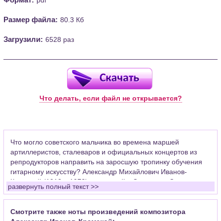
Размер файла:
80.3 Кб
Загрузили:
6528 раз
Что делать, если файл не открывается?
Что могло советского мальчика во времена маршей
артиллеристов, сталеваров и официальных концертов из
репродукторов направить на заросшую тропинку обучения
гитарному искусству? Александр Михайлович Иванов-
Крамской (1912 – 1973), известный в Советском Союзе как
развернуть полный текст >>
автор "Школы игры на шестиструнной гитаре" тоже не думал
о гитаре, как серьезном профессиональном инструменте и
занимался в музыкальной школе по классу скрипки.
Смотрите также ноты произведений композитора