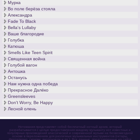
Мурка
Во поле берёза стояла
Александра
Fade To Black
Bella's Lullaby
Ваше благородие
Голубка
Катюша
Smells Like Teen Spirit
Священная война
Голубой вагон
Антошка
Останусь
Нам нужна одна победа
Прекрасное Далёко
Greensleeves
Don't Worry, Be Happy
Лесной олень
Нотомания представляет собой бесплатный нотный архив, который
разрабатывается с целью предоставления каждому музыканту нот известных и
популярных произведений классической и современной музыки на безвозмездной
основе в переложениях для различных музыкальных инструментов (гитары,
фортепиано, скрипки, виолончели и др.). Все данные, представленные на сайте