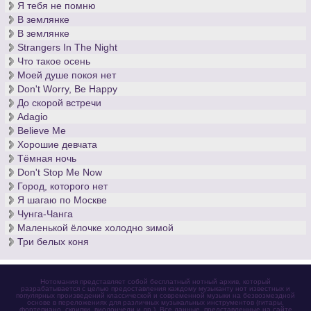
Я тебя не помню
В землянке
В землянке
Strangers In The Night
Что такое осень
Моей душе покоя нет
Don't Worry, Be Happy
До скорой встречи
Adagio
Believe Me
Хорошие девчата
Тёмная ночь
Don't Stop Me Now
Город, которого нет
Я шагаю по Москве
Чунга-Чанга
Маленькой ёлочке холодно зимой
Три белых коня
Нотомания представляет собой бесплатный нотный архив, который
разрабатывается с целью предоставления каждому музыканту нот известных и
популярных произведений классической и современной музыки на безвозмездной
основе в переложениях для различных музыкальных инструментов (гитары,
фортепиано, скрипки, виолончели и др.). Все данные, представленные на сайте