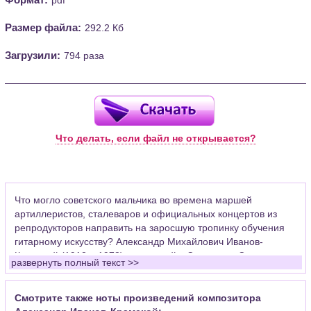
Размер файла:
292.2 Кб
Загрузили:
794 раза
Что делать, если файл не открывается?
Что могло советского мальчика во времена маршей
артиллеристов, сталеваров и официальных концертов из
репродукторов направить на заросшую тропинку обучения
гитарному искусству? Александр Михайлович Иванов-
Крамской (1912 – 1973), известный в Советском Союзе как
развернуть полный текст >>
автор "Школы игры на шестиструнной гитаре" тоже не думал
о гитаре, как серьезном профессиональном инструменте и
занимался в музыкальной школе по классу скрипки.
Смотрите также ноты произведений композитора