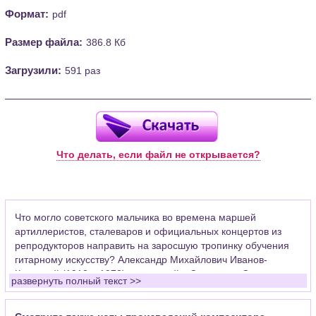
Формат:
pdf
Размер файла:
386.8 Кб
Загрузили:
591 раз
Что делать, если файл не открывается?
Что могло советского мальчика во времена маршей
артиллеристов, сталеваров и официальных концертов из
репродукторов направить на заросшую тропинку обучения
гитарному искусству? Александр Михайлович Иванов-
Крамской (1912 – 1973), известный в Советском Союзе как
развернуть полный текст >>
автор "Школы игры на шестиструнной гитаре" тоже не думал
о гитаре, как серьезном профессиональном инструменте и