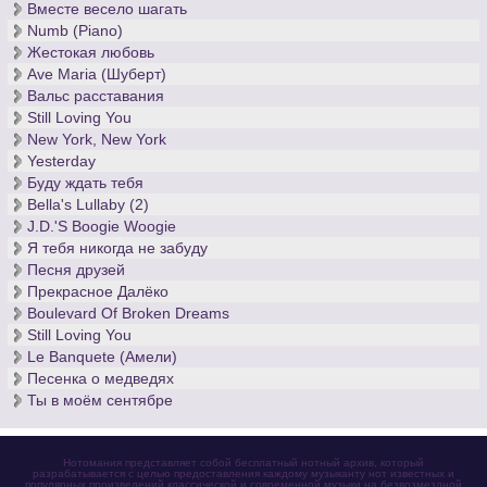
Вместе весело шагать
Numb (Piano)
Жестокая любовь
Ave Maria (Шуберт)
Вальс расставания
Still Loving You
New York, New York
Yesterday
Буду ждать тебя
Bella's Lullaby (2)
J.D.'S Boogie Woogie
Я тебя никогда не забуду
Песня друзей
Прекрасное Далёко
Boulevard Of Broken Dreams
Still Loving You
Le Banquete (Амели)
Песенка о медведях
Ты в моём сентябре
Нотомания представляет собой бесплатный нотный архив, который
разрабатывается с целью предоставления каждому музыканту нот известных и
популярных произведений классической и современной музыки на безвозмездной