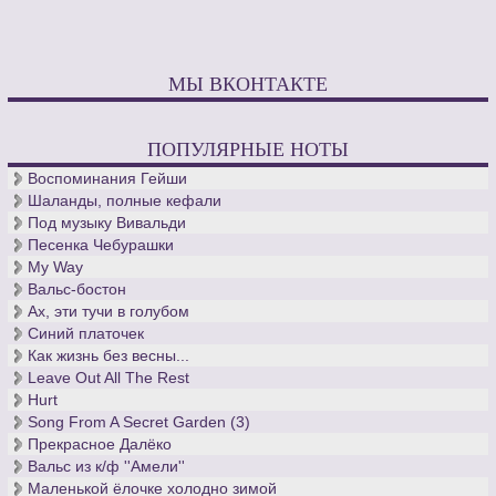
МЫ ВКОНТАКТЕ
ПОПУЛЯРНЫЕ НОТЫ
Воспоминания Гейши
Шаланды, полные кефали
Под музыку Вивальди
Песенка Чебурашки
My Way
Вальс-бостон
Ах, эти тучи в голубом
Синий платочек
Как жизнь без весны...
Leave Out All The Rest
Hurt
Song From A Secret Garden (3)
Прекрасное Далёко
Вальс из к/ф ''Амели''
Маленькой ёлочке холодно зимой