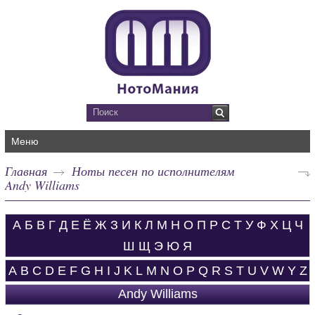
Меню
Главная
Ноты песен по исполнителям
Andy Williams
А
Б
В
Г
Д
Е
Ё
Ж
З
И
К
Л
М
Н
О
П
Р
С
Т
У
Ф
Х
Ц
Ч
Ш
Щ
Э
Ю
Я
A
B
C
D
E
F
G
H
I
J
K
L
M
N
O
P
Q
R
S
T
U
V
W
Y
Z
Andy Williams