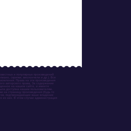
известных и популярных произведений
иано, скрипки, виолончели и др.). Все
акомления. Права на эти произведения
ого авторского права. За содержание
ещенное на нашем сайте, и имеете
была доступна нашим пользователям,
ки на страницу произведения (будь то
ентов, подтверждающие ваше владение
о из них. В этом случае администрация