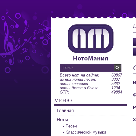
Г
Всего нот на сайте:
60867
из них ноты песен:
3807
И
ноты классики:
5882
ноты джаза и блюза:
1294
GTP:
49884
Ф
МЕНЮ
Р
Главная
Ноты
З
Песен
Классической музыки