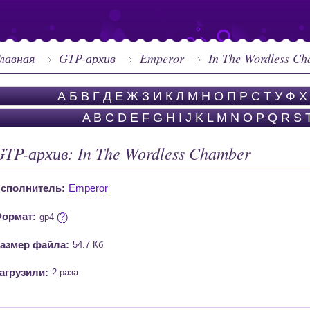
лавная
GTP-архив
Emperor
In The Wordless C
А
Б
В
Г
Д
Е
Ж
З
И
К
Л
М
Н
О
П
Р
С
Т
У
Ф
Х
A
B
C
D
E
F
G
H
I
J
K
L
M
N
O
P
Q
R
S
GTP-архив: In The Wordless Chamber
сполнитель:
Emperor
ормат:
?
gp4 (
)
азмер файла:
54.7 Кб
агрузили:
2 раза