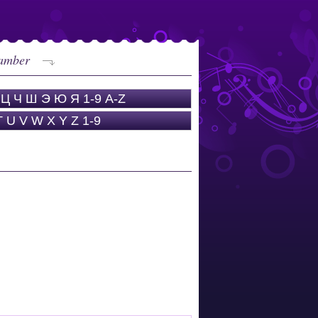
hamber
Ц
Ч
Ш
Э
Ю
Я
1-9
A-Z
T
U
V
W
X
Y
Z
1-9