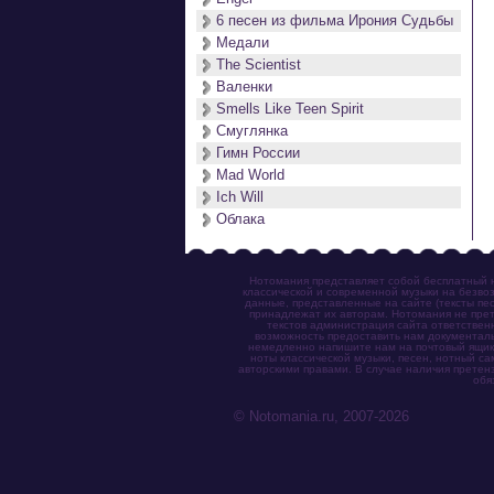
6 песен из фильма Ирония Судьбы
Медали
The Scientist
Валенки
Smells Like Teen Spirit
Смуглянка
Гимн России
Mad World
Ich Will
Облака
Нотомания представляет собой бесплатный н
классической и современной музыки на безвоз
данные, представленные на сайте (тексты пес
принадлежат их авторам. Нотомания не прет
текстов администрация сайта ответствен
возможность предоставить нам документаль
немедленно напишите нам на почтовый ящик (n
ноты классической музыки, песен, нотный с
авторскими правами. В случае наличия претен
обя
© Notomania.ru, 2007-2026