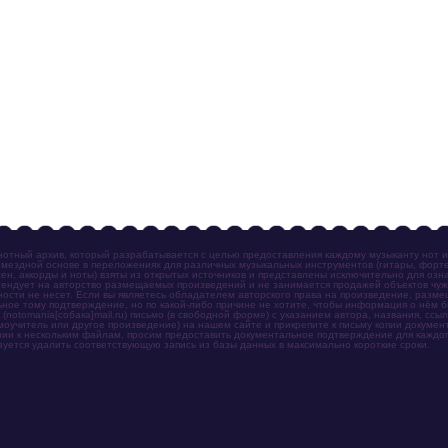
отный архив, который разрабатывается с целью предоставления каждому музыканту нот 
мездной основе в переложениях для различных музыкальных инструментов (гитары, фортеп
ен, аккорды и ноты) взяты из открытых источников и представлены исключительно для озн
ендует на авторство размещаемых произведений и не занимается продажей объектов чуж
ности не несет. Если вы являетесь обладателем авторского права на произведение, разм
ное тому подтверждение, но по какой-либо причине не хотите, чтобы информация о нём 
otomania[собака]mail.ru) письмо (в свободной форме) с указанием автора, названия, ссыл
амоучитель или другое произведение) на нашем сайте и прикрепите к письму копии докум
зии к нескольким файлам, просим предоставить документальное подтверждение для каждог
зуется удалить соответствующую запись из базы данных в максимально короткие сроки.