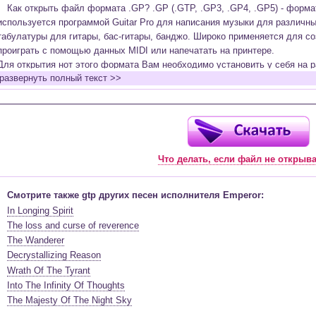
Как открыть файл формата .GP? .GP (.GTP, .GP3, .GP4, .GP5) - форм
используется программой Guitar Pro для написания музыки для различн
табулатуры для гитары, бас-гитары, банджо. Широко применяется для со
проиграть с помощью данных MIDI или напечатать на принтере.
Для открытия нот этого формата Вам необходимо установить у себя на р
развернуть полный текст >>
(желательно, последней версии). Скачать её можно с официального сайт
бесплатную версию на руском языке (
Найти
).
Функционал программы:
Запись музыкальных произведений для гитары, бас-гитары, банджо и мн
в виде табулатур или нотной графики (при создании табулатуры отображ
Что делать, если файл не открыв
нотами и наоборот);
Создание произведений для духовых, струнных, клавишных и других му
Создание партий для барабанов и перкуссии;
Смотрите также gtp других песен исполнителя Emperor:
Интеграция текста песен в ноты и привязка его к нотам дорожек с партие
In Longing Spirit
Встроенный определитель и визуализатор аккордов для гитары;
The loss and curse of reverence
Экспортирование музыкальных партитур в MIDI, ASCII, MusicXML, WAV, PN
The Wanderer
к печати;
Decrystallizing Reason
Импортирование из MIDI, ASCII,MusicXML, Power Tab (.ptb), TablEdit (.tef)
Wrath Of The Tyrant
Виртуальный гитарный гриф, клавиатура фортепиано и панель ударных 
Into The Infinity Of Thoughts
ноты, проигрываемые в текущий момент. Удобное создание и редактиров
The Majesty Of The Night Sky
инструмента с их помощью;