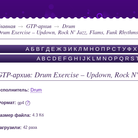
лавная
GTP-архив
Drum
rum Exercise – Updown, Rock N' Jazz, Flams, Funk Rhythms
А
Б
В
Г
Д
Е
Ж
З
И
К
Л
М
Н
О
П
Р
С
Т
У
Ф
Х
A
B
C
D
E
F
G
H
I
J
K
L
M
N
O
P
Q
R
S
GTP-архив: Drum Exercise – Updown, Rock N'
сполнитель:
Drum
ормат:
?
gp4 (
)
азмер файла:
4.3 Кб
агрузили:
42 раза