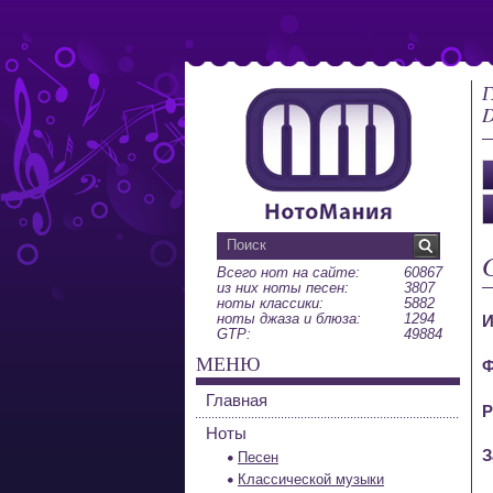
Г
D
Всего нот на сайте:
60867
из них ноты песен:
3807
ноты классики:
5882
ноты джаза и блюза:
1294
И
GTP:
49884
МЕНЮ
Ф
Главная
Р
Ноты
З
Песен
Классической музыки