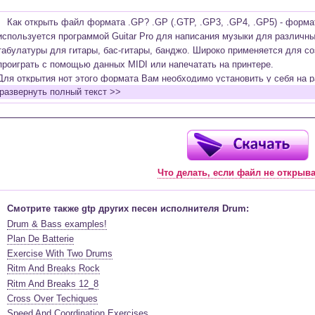
Как открыть файл формата .GP? .GP (.GTP, .GP3, .GP4, .GP5) - форм
используется программой Guitar Pro для написания музыки для различн
табулатуры для гитары, бас-гитары, банджо. Широко применяется для со
проиграть с помощью данных MIDI или напечатать на принтере.
Для открытия нот этого формата Вам необходимо установить у себя на р
развернуть полный текст >>
(желательно, последней версии). Скачать её можно с официального сайт
бесплатную версию на руском языке (
Найти
).
Функционал программы:
Запись музыкальных произведений для гитары, бас-гитары, банджо и мн
в виде табулатур или нотной графики (при создании табулатуры отображ
Что делать, если файл не открыв
нотами и наоборот);
Создание произведений для духовых, струнных, клавишных и других му
Создание партий для барабанов и перкуссии;
Смотрите также gtp других песен исполнителя Drum:
Интеграция текста песен в ноты и привязка его к нотам дорожек с партие
Drum & Bass examples!
Встроенный определитель и визуализатор аккордов для гитары;
Plan De Batterie
Экспортирование музыкальных партитур в MIDI, ASCII, MusicXML, WAV, PN
Exercise With Two Drums
к печати;
Ritm And Breaks Rock
Импортирование из MIDI, ASCII,MusicXML, Power Tab (.ptb), TablEdit (.tef)
Ritm And Breaks 12_8
Виртуальный гитарный гриф, клавиатура фортепиано и панель ударных 
Cross Over Techiques
ноты, проигрываемые в текущий момент. Удобное создание и редактиров
Speed And Coordination Exercises