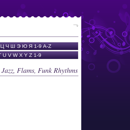
Ц
Ч
Ш
Э
Ю
Я
1-9
A-Z
T
U
V
W
X
Y
Z
1-9
 Jazz, Flams, Funk Rhythms