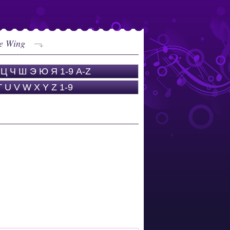
le Wing
Ц
Ч
Ш
Э
Ю
Я
1-9
A-Z
T
U
V
W
X
Y
Z
1-9