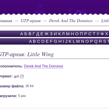
лавная
GTP-архив
Derek And The Dominos
Litt
А
Б
В
Г
Д
Е
Ж
З
И
К
Л
М
Н
О
П
Р
С
Т
У
Ф
Х
A
B
C
D
E
F
G
H
I
J
K
L
M
N
O
P
Q
R
S
GTP-архив: Little Wing
сполнитель:
Derek And The Dominos
ормат:
?
gp4 (
)
азмер файла:
26 Кб
агрузили:
5 раз