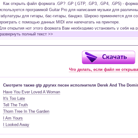
Как открыть файл формата .GP? .GP (.GTP, .GP3, .GP4, .GP5) - форм
используется программой Guitar Pro для написания музыки для различн
табулатуры для гитары, бас-гитары, банджо. Широко применяется для со
проиграть с помощью данных MIDI или напечатать на принтере.
Для открытия нот этого формата Вам необходимо установить у себя на р
развернуть полный текст >>
(желательно, последней версии). Скачать её можно с официального сайт
бесплатную версию на руском языке (
Найти
).
Функционал программы:
Запись музыкальных произведений для гитары, бас-гитары, банджо и мн
в виде табулатур или нотной графики (при создании табулатуры отображ
Что делать, если файл не открыв
нотами и наоборот);
Создание произведений для духовых, струнных, клавишных и других му
Создание партий для барабанов и перкуссии;
Смотрите также gtp других песен исполнителя Derek And The Domi
Интеграция текста песен в ноты и привязка его к нотам дорожек с партие
Have You Ever Loved A Woman
Встроенный определитель и визуализатор аккордов для гитары;
It's Too Late
Экспортирование музыкальных партитур в MIDI, ASCII, MusicXML, WAV, PN
Tell The Truth
к печати;
Thorn Tree In The Garden
Импортирование из MIDI, ASCII,MusicXML, Power Tab (.ptb), TablEdit (.tef)
I Am Yours
Виртуальный гитарный гриф, клавиатура фортепиано и панель ударных 
I Looked Away
ноты, проигрываемые в текущий момент. Удобное создание и редактиров
инструмента с их помощью;