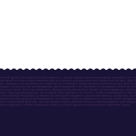
отный архив, который разрабатывается с целью предоставления каждому музыканту нот 
мездной основе в переложениях для различных музыкальных инструментов (гитары, фортеп
ен, аккорды и ноты) взяты из открытых источников и представлены исключительно для озн
ендует на авторство размещаемых произведений и не занимается продажей объектов чуж
ности не несет. Если вы являетесь обладателем авторского права на произведение, разм
ное тому подтверждение, но по какой-либо причине не хотите, чтобы информация о нём 
otomania[собака]mail.ru) письмо (в свободной форме) с указанием автора, названия, ссыл
амоучитель или другое произведение) на нашем сайте и прикрепите к письму копии докум
зии к нескольким файлам, просим предоставить документальное подтверждение для каждог
зуется удалить соответствующую запись из базы данных в максимально короткие сроки.