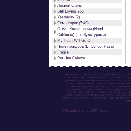
Лесной олень
Still Loving You
Yesterday (2)
Семь-сорок (7:40)
Отель Калифорния (Hotel
California) (с табулатурами)
My Heart Will Go On
Полёт кондора (El Condor Pasa)
Fragile
Por Una Cabeza
Нотомания представляет собой бесплатный н
классической и современной музыки на безвоз
данные, представленные на сайте (тексты пес
принадлежат их авторам. Нотомания не прет
текстов администрация сайта ответствен
возможность предоставить нам документаль
немедленно напишите нам на почтовый ящик (n
ноты классической музыки, песен, нотный с
авторскими правами. В случае наличия претен
обя
© Notomania.ru, 2007-2026