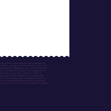
известных и популярных произведений
иано, скрипки, виолончели и др.). Все
акомления. Права на эти произведения
ого авторского права. За содержание
ещенное на нашем сайте, и имеете
была доступна нашим пользователям,
ки на страницу произведения (будь то
ентов, подтверждающие ваше владение
о из них. В этом случае администрация