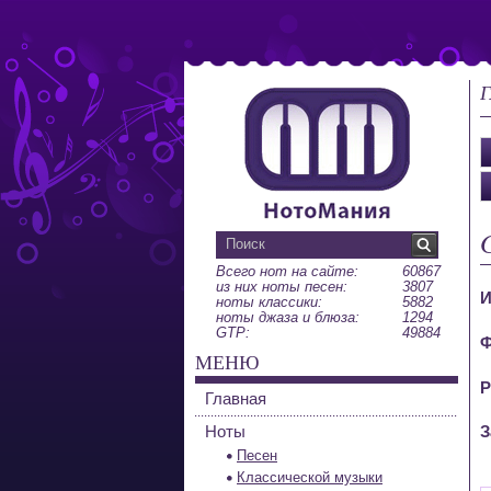
Г
Всего нот на сайте:
60867
из них ноты песен:
3807
И
ноты классики:
5882
ноты джаза и блюза:
1294
GTP:
49884
Ф
МЕНЮ
Р
Главная
Ноты
З
Песен
Классической музыки